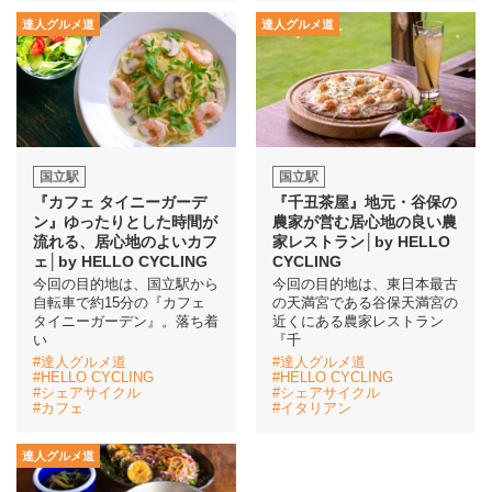
達人グルメ道
達人グルメ道
国立駅
国立駅
『カフェ タイニーガーデ
『千丑茶屋』地元・谷保の
ン』ゆったりとした時間が
農家が営む居心地の良い農
流れる、居心地のよいカフ
家レストラン│by HELLO
ェ│by HELLO CYCLING
CYCLING
今回の目的地は、国立駅から
今回の目的地は、東日本最古
自転車で約15分の『カフェ
の天満宮である谷保天満宮の
タイニーガーデン』。落ち着
近くにある農家レストラン
い
『千
#達人グルメ道
#達人グルメ道
#HELLO CYCLING
#HELLO CYCLING
#シェアサイクル
#シェアサイクル
#カフェ
#イタリアン
達人グルメ道