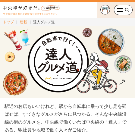
中央線沿線のお出かけ情報を発信するwebマガジン
トップ
連載
達人グルメ道
グルメ・カフェ
スイーツ・テイクアウト
おでかけ
ショッピング
中央線カルチャー
特集
駅近のお店もいいけれど、駅から自転車に乗って少し足を延
ばせば、すてきなグルメがさらに見つかる。そんな中央線沿
連載
線の街のグルメを、中央線で働くいわば中央線の「達人」で
ある、駅社員や地域で働く人々がご紹介。
中央線フェス