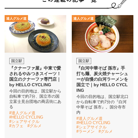
達人グルメ道
達人グルメ道
国立駅
国立駅
『クナーファ屋』中東で愛
『白河中華そば 孫市』手
されるやみつきスイーツ！
打ち麺、炭火焼チャーシュ
国立のクナーファ専門店｜
ーが自慢の白河ラーメンを
by HELLO CYCLING
国立で｜by HELLO CYCL
ING
今回の目的地は、国立駅から
自転車で約7分、国立市の国
今回の目的地は、国立駅北口
立富士見台団地の商店街にあ
から自転車で約7分の『白河
る
中華そば 孫市』。国分寺市
内
#達人グルメ道
#HELLO CYCLING
#達人グルメ道
#シェアサイクル
#HELLO CYCLING
#カフェ
#グルメ
#シェアサイクル
#ラーメン
#グルメ