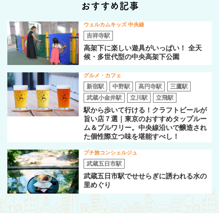
おすすめ記事
ウェルカムキッズ 中央線
吉祥寺駅
高架下に楽しい遊具がいっぱい！ 全天
候・多世代型の中央高架下公園
グルメ・カフェ
新宿駅
中野駅
高円寺駅
三鷹駅
武蔵小金井駅
立川駅
立飛駅
駅から歩いて行ける！クラフトビールが
旨い店７選｜東京のおすすめタップルー
ム＆ブルワリー。中央線沿いで醸造され
た個性際立つ味を堪能すべし！
プチ旅コンシェルジュ
武蔵五日市駅
武蔵五日市駅でせせらぎに誘われる水の
里めぐり