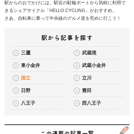
駅からのおでかけには、駅近の駐輪ポートから気軽に利用で
きるシェアサイクル「HELLO CYCLING」がおすすめ。
イベント情報
さあ、自転車に乗って中央線のグルメ道を究めに行こう！
おしらせ
駅から記事を探す
駅から
探す
三鷹
武蔵境
東小金井
武蔵小金井
国立
立川
日野
豊田
八王子
西八王子
この連載の記事一覧