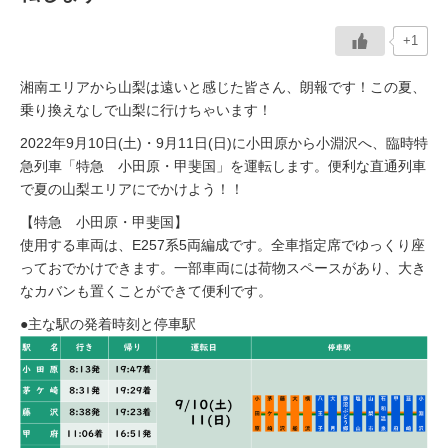
+1
湘南エリアから山梨は遠いと感じた皆さん、朗報です！この夏、
乗り換えなしで山梨に行けちゃいます！
2022年
9
月
10
日
(
土
)
・
9
月
11
日
(
日
)
に小田原から小淵沢へ、臨時特
急列車「特急 小田原・甲斐国」を運転します。便利な直通列車
で夏の山梨エリアにでかけよう！！
【特急 小田原・甲斐国】
使用する車両は、E257系5両編成です。全車指定席でゆっくり座
っておでかけできます。一部車両には荷物スペースがあり、大き
なカバンも置くことができて便利です。
●主な駅の発着時刻と停車駅