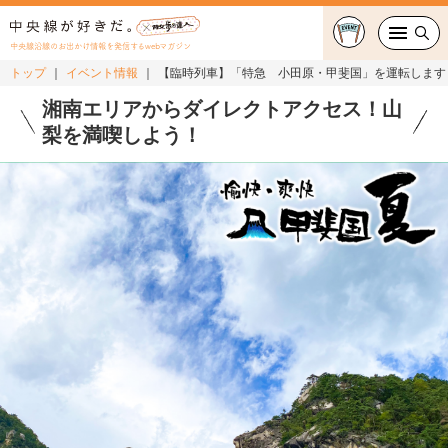
中央線沿線のお出かけ情報を発信するwebマガジン
トップ
イベント情報
【臨時列車】「特急 小田原・甲斐国」を運転します
グルメ・カフェ
湘南エリアからダイレクトアクセス！山
梨を満喫しよう！
スイーツ・テイクアウト
おでかけ
ショッピング
中央線カルチャー
特集
連載
中央線フェス