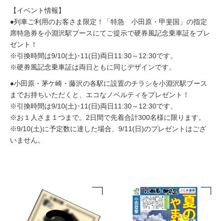
【イベント情報】
●列車ご利用のお客さま限定！「特急 小田原・甲斐国」の指定
席特急券を小淵沢駅ブースにてご提示で硬券風記念乗車証をプレ
ゼント！
※引換時間は
9/10(
土
)
･
11(
日
)
両日
11:30
～
12:30
です。
※硬券風記念乗車証は両日ともに同じデザインです。
●小田原・茅ケ崎・藤沢の各駅に設置のチラシを小淵沢駅ブース
までお持ちいただくと、エコなノベルティをプレゼント！
※引換時間は
9/10(
土
)
･
11(
日
)
両日
11:30
～
12:30
です。
※お１人さま１つまで。
2
日間で先着合計300名様に限ります。
※
9/10(
土
)
に予定数に達した場合、
9/11(
日
)
のプレゼントはござ
いません。