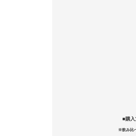
■購
※飲み比