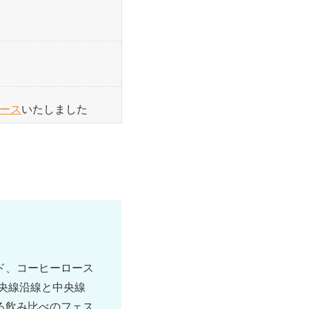
ース
いたしました
した
ド、コーヒーロース
央線沿線と中央線
る飲み比べのフェス