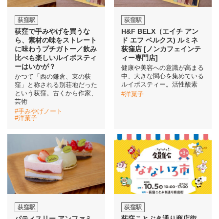
荻窪駅
荻窪駅
イベント情報
荻窪で手みやげを買うな
H&F BELX（エイチ アン
ら、素材の味をストレート
ド エフ ベルクス) ルミネ
おしらせ
に味わうプチガトー／飲み
荻窪店 [ノンカフェインテ
比べも楽しいルイボスティ
ィー専門店]
ーはいかが？
健康や美容への意識が高まる
駅から
探す
中、大きな関心を集めている
かつて「西の鎌倉、東の荻
ルイボスティー。活性酸素
窪」と称される別荘地だった
という荻窪。古くから作家、
#洋菓子
芸術
#手みやげノート
#洋菓子
荻窪駅
荻窪駅
パティスリー アンファミ
荻窪ことぶき通り商店街