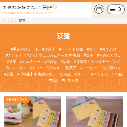
中央線沿線のお出かけ情報を発信するwebマガジン
トップ
荻窪
グルメ・カフェ
荻窪
スイーツ・テイクアウト
#手みやげノート
#洋菓子
#イベント情報
#買う
#おでかけ
#こどもとおでかけ ウェルカムキッズ 中央線
#親子
#子連れカフェ
おでかけ
#音楽
#カルチャー
#街歩き
#写真
#【特集】中央線モーニング
#レストラン
#カフェ
#グルメ
#和菓子
#コーヒー
#ゆる画ログ
ショッピング
#公園
#【特集】中央線のカレーなる旅
#カレー
#そろそろ、ソロ飯
#野菜
#ビストロ
中央線カルチャー
特集
手みやげノート
連載
中央線フェス