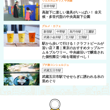
ウェルカムキッズ 中央線
吉祥寺駅
高架下に楽しい遊具がいっぱい！ 全天
候・多世代型の中央高架下公園
グルメ・カフェ
新宿駅
中野駅
高円寺駅
三鷹駅
武蔵小金井駅
立川駅
立飛駅
駅から歩いて行ける！クラフトビールが
旨い店７選｜東京のおすすめタップルー
ム＆ブルワリー。中央線沿いで醸造され
た個性際立つ味を堪能すべし！
プチ旅コンシェルジュ
武蔵五日市駅
武蔵五日市駅でせせらぎに誘われる水の
里めぐり