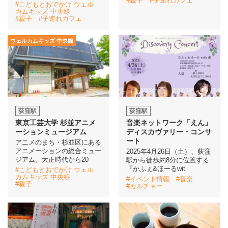
#親子
#子連れカフェ
#こどもとおでかけ ウェル
カムキッズ 中央線
#親子
#子連れカフェ
ウェルカムキッズ 中央線
荻窪駅
荻窪駅
東京工芸大学 杉並アニメ
音楽ネットワーク「えん」
ーションミュージアム
ディスカヴァリー・コンサ
ート
アニメのまち・杉並区にある
アニメーションの総合ミュー
2025年4月26日（土）、荻窪
ジアム。大正時代から20
駅から徒歩約8分に位置する
『かふぇ&ほーるwit
#こどもとおでかけ ウェル
カムキッズ 中央線
#イベント情報
#音楽
#親子
#カルチャー