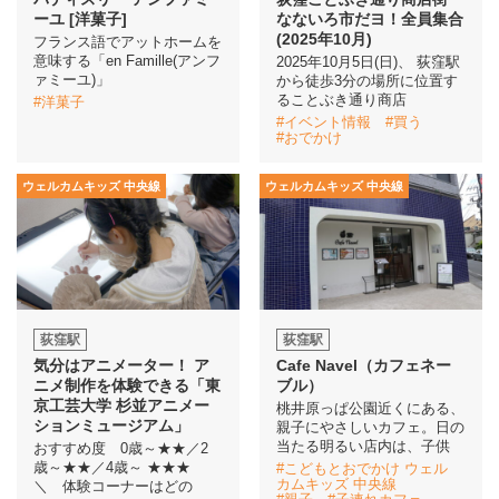
ーユ [洋菓子]
なないろ市だヨ！全員集合
(2025年10月)
フランス語でアットホームを
意味する「en Famille(アンフ
2025年10月5日(日)、 荻窪駅
ァミーユ)」
から徒歩3分の場所に位置す
ることぶき通り商店
#洋菓子
#イベント情報
#買う
#おでかけ
ウェルカムキッズ 中央線
ウェルカムキッズ 中央線
荻窪駅
荻窪駅
気分はアニメーター！ ア
Cafe Navel（カフェネー
ニメ制作を体験できる「東
ブル）
京工芸大学 杉並アニメー
桃井原っぱ公園近くにある、
ションミュージアム」
親子にやさしいカフェ。日の
当たる明るい店内は、子供
おすすめ度 0歳～★★／2
歳～★★／4歳～ ★★★
#こどもとおでかけ ウェル
カムキッズ 中央線
＼ 体験コーナーはどの