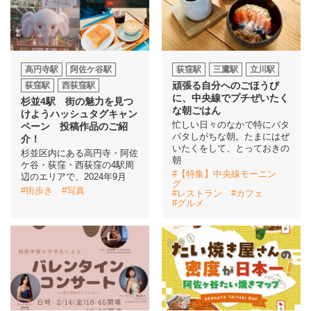
高円寺駅
阿佐ケ谷駅
荻窪駅
三鷹駅
立川駅
頑張る自分へのごほうび
荻窪駅
西荻窪駅
に、中央線でプチぜいたく
杉並4駅 街の魅力を見つ
な朝ごはん
けようハッシュタグキャン
忙しい日々のなかで特にバタ
ペーン 投稿作品のご紹
バタしがちな朝。たまにはぜ
介！
いたくをして、とっておきの
杉並区内にある高円寺・阿佐
朝
ケ谷・荻窪・西荻窪の4駅周
#【特集】中央線モーニン
辺のエリアで、2024年9月
グ
#街歩き
#写真
#レストラン
#カフェ
#グルメ