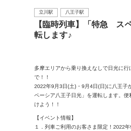
立川駅
八王子駅
【臨時列車】「特急 ス
転します♪
多摩エリアから乗り換えなしで日光に行
で！！
2022年
9
月
3
日
(
土
)
・
9
月
4
日
(
日
)
に八王子
ペーシア八王子日光」を運転します。便
けよう！！
【イベント情報】
１．列車ご利用のお客さま限定！2022年9