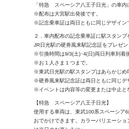
「特急 スペーシア八王子日光」の車内
※配布は大宮駅出発後です。
※記念乗車証は両日ともに同じデザイン
２．車内配布の記念乗車証に駅スタンプ
JR
日光駅の硬券風来駅記念証をプレゼン
※引換時間は
9/3(
土
)
･
4(
日
)
両日列車到着
※お１人さま１つまで。
※東武日光駅の駅スタンプはあらかじめ
※硬券風来駅記念証は両日ともに同じデ
※イベントは内容等の変更または中止と
【特急 スペーシア八王子日光】
使用する車両は、東武
100
系スペーシア
6
おでかけできます。カラーバリエーショ