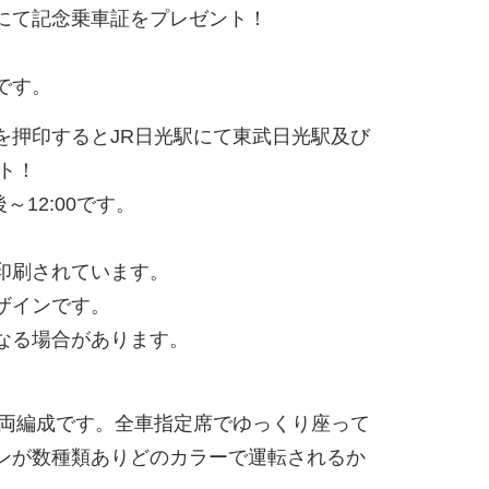
にて記念乗車証をプレゼント！
です。
を押印すると
JR
日光駅にて東武日光駅及び
ト！
後～
12:00
です。
印刷されています。
ザインです。
なる場合があります。
両編成です。全車指定席でゆっくり座って
ンが数種類ありどのカラーで運転されるか