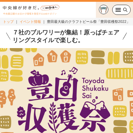
中央線沿線のお出かけ情報を発信するwebマガジン
トップ
イベント情報
豊田最大級のクラフトビール祭「豊田収穫祭2022」
グルメ・カフェ
７社のブルワリーが集結！原っぱチェア
リングスタイルで楽しむ。
スイーツ・テイクアウト
おでかけ
ショッピング
中央線カルチャー
特集
連載
中央線フェス