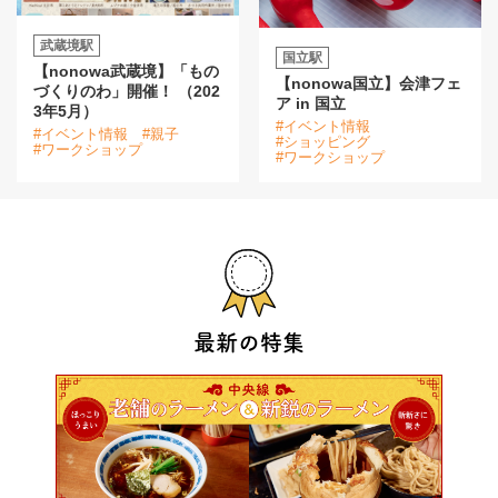
武蔵境駅
国立駅
【nonowa武蔵境】「もの
【nonowa国立】会津フェ
づくりのわ」開催！ （202
ア in 国立
3年5月）
#イベント情報
#イベント情報
#親子
#ショッピング
#ワークショップ
#ワークショップ
最新の特集