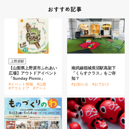
おすすめ記事
上野原駅
【山梨県上野原市ふれあい
南武線稲城長沼駅高架下
広場】アウトドアイベント
「くらすクラス」をご存
「Sunday Picnic」
知？
#イベント情報
#山梨
#お知らせ
#おでかけ
#アウトドア
#アート