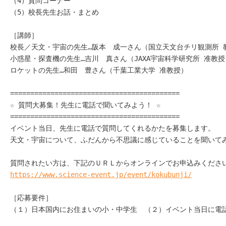
（4）質問コーナー

（5）校長先生お話・まとめ

［講師］

校長／天文・宇宙の先生…阪本　成一さん（国立天文台チリ観測所 教
小惑星・探査機の先生…吉川　真さん（JAXA宇宙科学研究所 准教授）
ロケットの先生…和田　豊さん（千葉工業大学 准教授）

==========================================

☆ 質問大募集！先生に電話で聞いてみよう！ ☆

==========================================

イベント当日、先生に電話で質問してくれるかたを募集します。

天文・宇宙について、ふだんから不思議に感じていることを聞いてみ
https://www.science-event.jp/event/kokubunji/
［応募要件］

（１）日本国内にお住まいの小・中学生　（２）イベント当日に電話