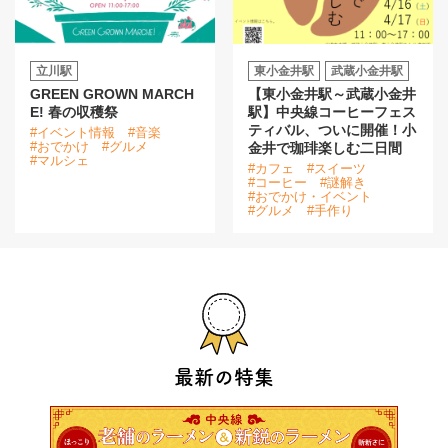
立川駅
東小金井駅
武蔵小金井駅
GREEN GROWN MARCH
【東小金井駅～武蔵小金井
E! 春の収穫祭
駅】中央線コーヒーフェス
ティバル、ついに開催！小
#イベント情報
#音楽
#おでかけ
#グルメ
金井で珈琲楽しむ二日間
#マルシェ
#カフェ
#スイーツ
#コーヒー
#謎解き
#おでかけ・イベント
#グルメ
#手作り
最新の特集