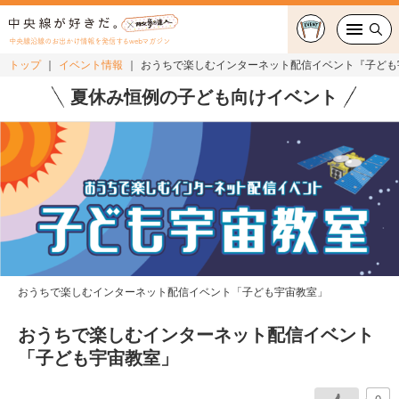
中央線沿線のお出かけ情報を発信するwebマガジン
トップ
イベント情報
おうちで楽しむインターネット配信イベント『子ども
グルメ・カフェ
夏休み恒例の子ども向けイベント
スイーツ・テイクアウト
おでかけ
ショッピング
中央線カルチャー
おうちで楽しむインターネット配信イベント「子ども宇宙教室」
特集
おうちで楽しむインターネット配信イベント
連載
「子ども宇宙教室」
中央線フェス