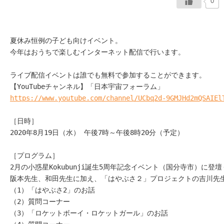
0
イベント情報
夏休み恒例の子ども向けイベント。

おしらせ
今年はおうちで楽しむインターネット配信で行います。

駅から
探す
ライブ配信イベントは誰でも無料で参加することができます。

【YouTubeチャンネル】
「日本宇宙フォーラム」
https://www.youtube.com/channel/UCbq2d-9GMJHd2mQSAIEl
2020年8月19日（水） 午後7時～午後8時20分（予定）
［プログラム］

2月の小惑星Kokubunji誕生5周年記念イベント（国分寺市）に登壇
阪本先生、和田先生に加え、「はやぶさ２」プロジェクトの吉川先生
（1）「はやぶさ2」のお話

（2）質問コーナー

（3）「ロケットボーイ・ロケットガール」のお話
