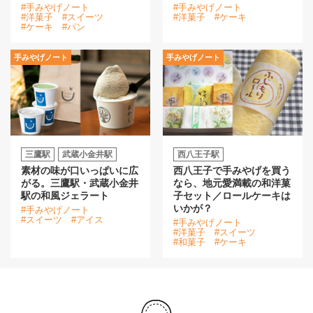
#手みやげノート
#手みやげノート
#洋菓子
#スイーツ
#洋菓子
#ケーキ
#ケーキ
#パン
手みやげノート
手みやげノート
三鷹駅
武蔵小金井駅
西八王子駅
素材の味が口いっぱいに広
西八王子で手みやげを買う
がる。三鷹駅・武蔵小金井
なら、地元愛満載の和洋菓
駅の和風ジェラート
子セット／ロールケーキは
いかが？
#手みやげノート
#スイーツ
#アイス
#手みやげノート
#洋菓子
#スイーツ
#和菓子
#ケーキ