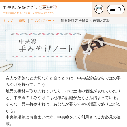
中央線沿線のお出かけ情報を発信するwebマガジン
トップ
連載
手みやげノート
街角饅頭店 吉祥天の 饅頭と花巻
グルメ・カフェ
スイーツ・テイクアウト
おでかけ
ショッピング
友人や家族など大切な方と会うときは、中央線沿線ならではの手
中央線カルチャー
みやげを持っていこう。
地元の素材を取り入れていたり、その土地の個性が表れていたり
と、中央線の手みやげには地域の話題がたくさん詰まっている。
特集
そんな一品を持参すれば、あなたが暮らす街の話題で盛り上がる
かも。
連載
中央線沿線にお住まいの方、中央線をよく利用される方必見の連
載。
中央線フェス