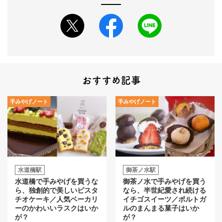
おすすめ記事
手みやげノート
手みやげノート
水道橋駅
御茶ノ水駅
水道橋で手みやげを買うな
御茶ノ水で手みやげを買う
ら、独創的で美しいピスタ
なら、半世紀愛され続ける
チオケーキ／人気ベーカリ
イチゴスイーツ／ポルトガ
ーのかわいいラスクはいか
ルのまんまる菓子はいか
が？
が？