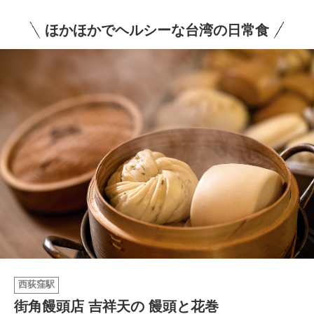
ほかほかでヘルシーな台湾の日常食
イベント情報
おしらせ
駅から
探す
西荻窪駅
街角饅頭店 吉祥天の 饅頭と花巻