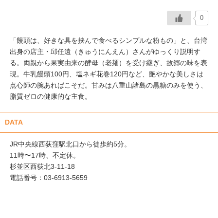
0
「饅頭は、好きな具を挟んで食べるシンプルな粉もの」と、台湾
出身の店主・邱任遠（きゅうにんえん）さんがゆっくり説明す
る。両親から果実由来の酵母（老麺）を受け継ぎ、故郷の味を表
現。牛乳饅頭100円、塩ネギ花巻120円など、艶やかな美しさは
点心師の腕あればこそだ。甘みは八重山諸島の黒糖のみを使う、
脂質ゼロの健康的な主食。
DATA
JR中央線西荻窪駅北口から徒歩約5分。
11時〜17時、不定休。
杉並区西荻北3-11-18
電話番号：03-6913-5659