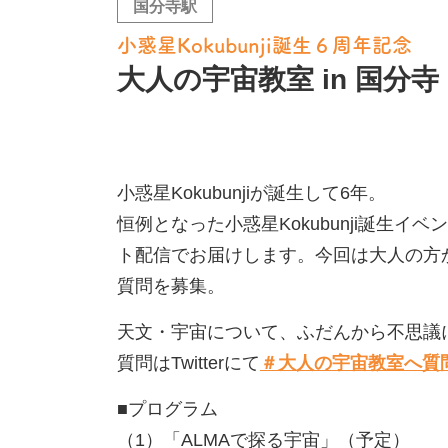
国分寺駅
小惑星Kokubunji誕生６周年記念
大人の宇宙教室 in 国分
小惑星Kokubunjiが誕生して6年。
恒例となった小惑星Kokubunji誕生
ト配信でお届けします。今回は大人の方
質問を募集。
天文・宇宙について、ふだんから不思議
質問はTwitterにて
＃大人の宇宙教室へ質
■プログラム
（1）「ALMAで探る宇宙」（予定）