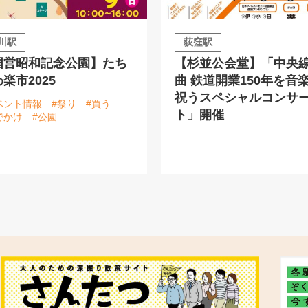
川駅
荻窪駅
国営昭和記念公園】たち
【杉並公会堂】「中央
楽市2025
曲 鉄道開業150年を音
祝うスペシャルコンサ
ベント情報
#祭り
#買う
ト」開催
でかけ
#公園