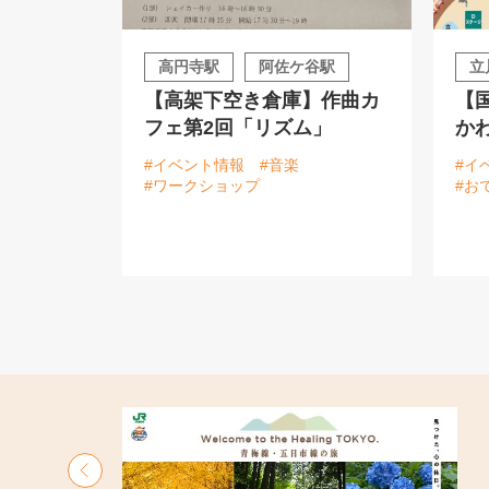
高円寺駅
阿佐ケ谷駅
立
【高架下空き倉庫】作曲カ
【
フェ第2回「リズム」
かわ
#イベント情報
#音楽
#イ
#ワークショップ
#お