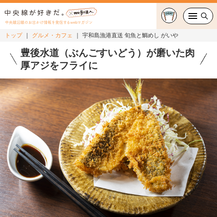
中央線沿線のお出かけ情報を発信するwebマガジン
トップ
グルメ・カフェ
宇和島漁港直送 旬魚と鯛めし がいや
グルメ・カフェ
豊後水道（ぶんごすいどう）が磨いた肉
厚アジをフライに
スイーツ・テイクアウト
おでかけ
ショッピング
中央線カルチャー
特集
連載
中央線フェス