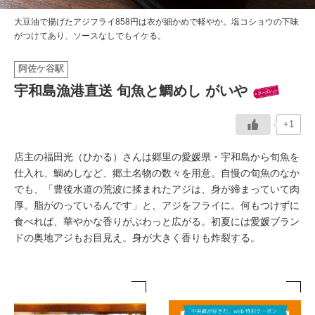
大豆油で揚げたアジフライ858円は衣が細かめで軽やか。塩コショウの下味
イベント情報
がつけてあり、ソースなしでもイケる。
おしらせ
阿佐ケ谷駅
宇和島漁港直送 旬魚と鯛めし がいや
駅から
探す
+1
店主の福田光（ひかる）さんは郷里の愛媛県・宇和島から旬魚を
仕入れ、鯛めしなど、郷土名物の数々を用意。自慢の旬魚のなか
でも、「豊後水道の荒波に揉まれたアジは、身が締まっていて肉
厚。脂がのっているんです」と、アジをフライに。何もつけずに
食べれば、華やかな香りがぶわっと広がる。初夏には愛媛ブラン
ドの奥地アジもお目見え。身が大きく香りも炸裂する。