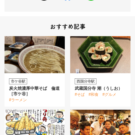
おすすめ記事
市ケ谷駅
西国分寺駅
炭火焼濃厚中華そば 倫道
武蔵国分寺 潮（うしお）
［市ケ谷］
#そば
#和食
#グルメ
#ラーメン