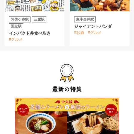
阿佐ケ谷駅
三鷹駅
東小金井駅
ジャイアントパンダ
国立駅
#お酒
#グルメ
インパクト丼食べ歩き
#グルメ
最新の特集