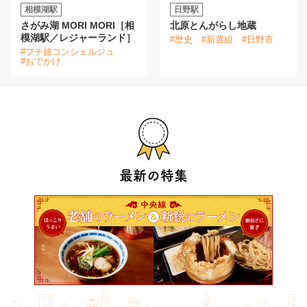
相模湖駅
日野駅
さがみ湖 MORI MORI［相
北原とんがらし地蔵
模湖駅／レジャーランド］
#歴史
#新選組
#日野市
#プチ旅コンシェルジュ
#おでかけ
最新の特集