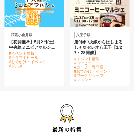
武蔵小金井駅
八王子駅
【初開催🎉】5月2日(土)
第9回中央線からはじまる
中央線ミニビアマルシェ
しぇ＠セレオ八王子【1/2
7・28開催】
#イベント情報
#クラフトビール
#イベント情報
#おでかけ・イベント
#コーヒー
#グルメ
#コーヒー専門店
#おでかけ・イベント
#ワークショップ
#マルシェ
最新の特集