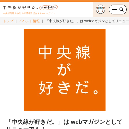
中央線沿線のお出かけ情報を発信するwebマガジン
トップ
イベント情報
「中央線が好きだ。」は webマガジンとしてリニュ
グルメ・カフェ
スイーツ・テイクアウト
おでかけ
ショッピング
中央線カルチャー
特集
連載
「中央線が好きだ。」は webマガジンとして
中央線フェス