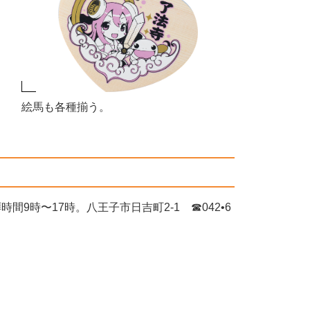
絵馬も各種揃う。
間9時〜17時。八王子市日吉町2-1 ☎042•6