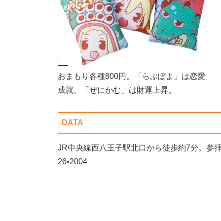
おまもり各種800円。「らぶぽよ」は恋愛
成就、「ぜにかむ」は財運上昇。
DATA
JR中央線西八王子駅北口から徒歩約7分。参拝時
26•2004