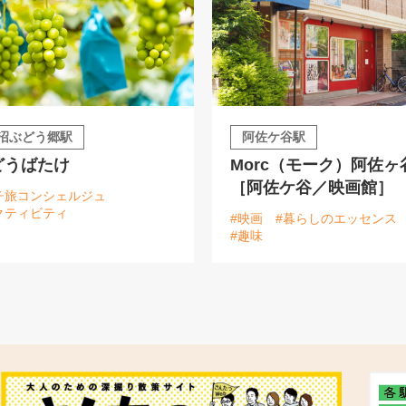
沼ぶどう郷駅
阿佐ケ谷駅
どうばたけ
Morc（モーク）阿佐ヶ
［阿佐ケ谷／映画館］
チ旅コンシェルジュ
クティビティ
#映画
#暮らしのエッセンス
#趣味