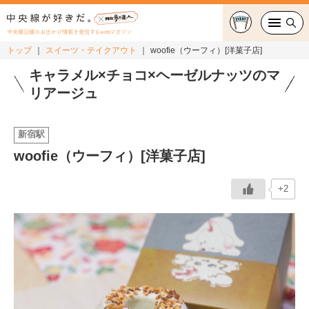
中央線沿線のお出かけ情報を発信するwebマガジン
トップ
スイーツ・テイクアウト
woofie（ウーフィ）[洋菓子店]
グルメ・カフェ
キャラメル×チョコ×ヘーゼルナッツのマ
リアージュ
スイーツ・テイクアウト
新宿駅
おでかけ
woofie（ウーフィ）[洋菓子店]
ショッピング
+2
中央線カルチャー
特集
連載
中央線フェス