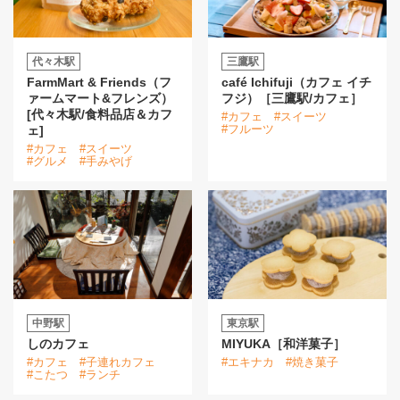
代々木駅
三鷹駅
FarmMart & Friends（フ
café Ichifuji（カフェ イチ
ァームマート&フレンズ）
フジ）［三鷹駅/カフェ］
[代々木駅/食料品店＆カフ
#カフェ
#スイーツ
#フルーツ
ェ]
#カフェ
#スイーツ
#グルメ
#手みやげ
中野駅
東京駅
しのカフェ
MIYUKA［和洋菓子］
#カフェ
#子連れカフェ
#エキナカ
#焼き菓子
#こたつ
#ランチ