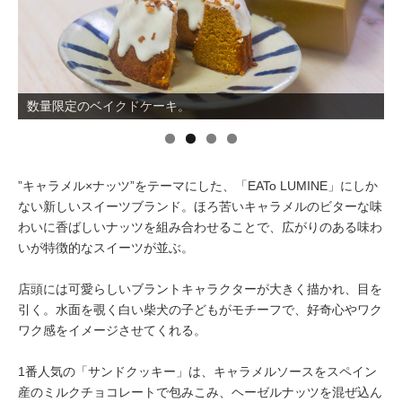
イベント情報
おしらせ
数量限定のベイクドケーキ。
駅から
探す
”キャラメル×ナッツ”をテーマにした、「EATo LUMINE」にしか
ない新しいスイーツブランド。ほろ苦いキャラメルのビターな味
わいに香ばしいナッツを組み合わせることで、広がりのある味わ
いが特徴的なスイーツが並ぶ。
店頭には可愛らしいブラントキャラクターが大きく描かれ、目を
引く。水面を覗く白い柴犬の子どもがモチーフで、好奇心やワク
ワク感をイメージさせてくれる。
1番人気の「サンドクッキー」は、キャラメルソースをスペイン
産のミルクチョコレートで包みこみ、ヘーゼルナッツを混ぜ込ん