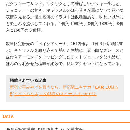
だクッキーでサンド。サクサクとして香ばしいクッキー生地と、
チョコレートの甘さ、キャラメルのほろ苦さが層になって豊かな
表情を見せる。個別包装のイラストは数種類あり、味わい以外に
も楽しみを提供してくれる。4個入 1080円、6個入 1620円、8個
入 2160円の３種類。
数量限定販売の「ベイクドケーキ」1512円は、1日３回店頭に並
ぶ。キャラメルを練り込んで焼いた生地に、真っ白なグレースと
皮付きアーモンドをトッピングしたフォトジェニックな１品だ。
ほんのり利かせた塩味が絶妙で、良いアクセントになっている。
掲載されている記事
新宿で手みやげを買うなら、新宿駅エキナカ「EATo LUMIN
E(イイトルミネ)」の話題のスイーツはいかが？
DATA
JR新宿駅改札内 B1階 改札内（西改札方面）。