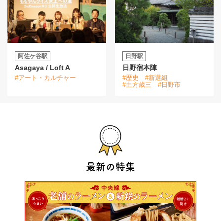
阿佐ケ谷駅
日野駅
Asagaya / Loft A
日野宿本陣
#アート・カルチャー
#歴史
#新選組
#土方歳三
#日野市
最新の特集