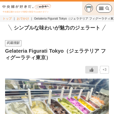
中央線沿線のお出かけ情報を発信するwebマガジン
トップ
おでかけ
Gelateria Figurati Tokyo（ジェラテリア フィグーラティ
グルメ・カフェ
シンプルな味わいが魅力のジェラート
スイーツ・テイクアウト
武蔵境駅
Gelateria Figurati Tokyo（ジェラテリア フ
おでかけ
ィグーラティ東京）
ショッピング
+3
中央線カルチャー
特集
連載
中央線フェス