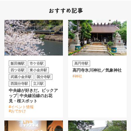
おすすめ記事
飯田橋駅
市ケ谷駅
高円寺駅
高円寺氷川神社／気象神社
四ツ谷駅
東小金井駅
#神社
武蔵小金井駅
国分寺駅
西国分寺駅
立川駅
中央線が好きだ。ピックア
ップ│中央線沿線のお花
見・桜スポット
#イベント情報
#おでかけ