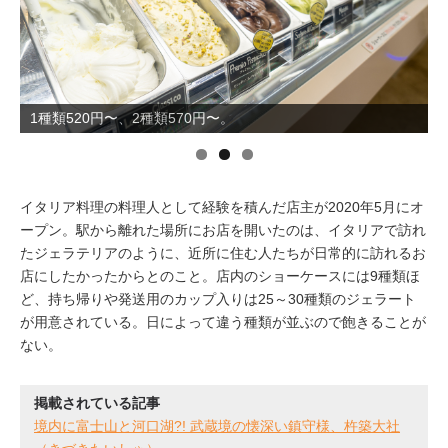
イベント情報
おしらせ
1種類520円〜、2種類570円〜。
駅から
探す
イタリア料理の料理人として経験を積んだ店主が2020年5月にオ
ープン。駅から離れた場所にお店を開いたのは、イタリアで訪れ
たジェラテリアのように、近所に住む人たちが日常的に訪れるお
店にしたかったからとのこと。店内のショーケースには9種類ほ
ど、持ち帰りや発送用のカップ入りは25～30種類のジェラート
が用意されている。日によって違う種類が並ぶので飽きることが
ない。
掲載されている記事
境内に富士山と河口湖?! 武蔵境の懐深い鎮守様、杵築大社