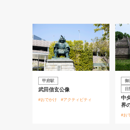
甲府駅
御
日
武田信玄公像
中
#おでかけ
#アクティビティ
界
#お