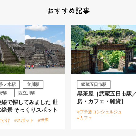
おすすめ記事
茶ノ水駅
立川駅
武蔵五日市駅
野駅
西立川駅
黒茶屋［武蔵五日市駅
房・カフェ・雑貨］
央線で探してみました 世
の絶景 そっくりスポット
#プチ旅コンシェルジュ
#カフェ
でかけ
#スポット
#世界