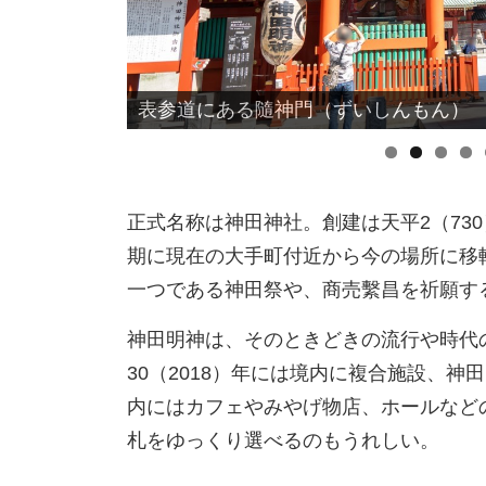
表参道にある隨神門（ずいしんもん）
正式名称は神田神社。創建は天平2（73
期に現在の大手町付近から今の場所に移
一つである神田祭や、商売繫昌を祈願す
神田明神は、そのときどきの流行や時代
30（2018）年には境内に複合施設、神
内にはカフェやみやげ物店、ホールなど
札をゆっくり選べるのもうれしい。