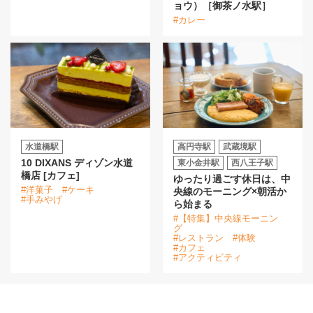
ョウ）［御茶ノ水駅］
#カレー
水道橋駅
高円寺駅
武蔵境駅
10 DIXANS ディゾン水道
東小金井駅
西八王子駅
橋店 [カフェ]
ゆったり過ごす休日は、中
#洋菓子
#ケーキ
央線のモーニング×朝活か
#手みやげ
ら始まる
#【特集】中央線モーニン
グ
#レストラン
#体験
#カフェ
#アクティビティ