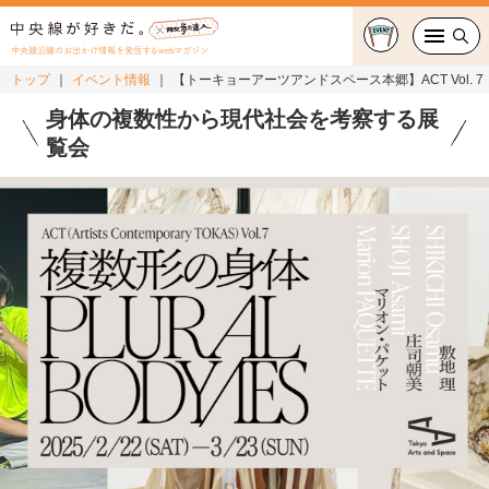
中央線沿線のお出かけ情報を発信するwebマガジン
トップ
イベント情報
【トーキョーアーツアンドスペース本郷】ACT Vol. 
グルメ・カフェ
身体の複数性から現代社会を考察する展
覧会
スイーツ・テイクアウト
おでかけ
ショッピング
中央線カルチャー
特集
連載
中央線フェス