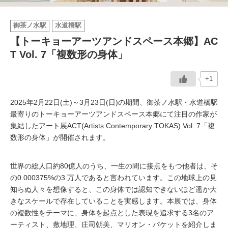
イベント情報
御茶ノ水駅
水道橋駅
【トーキョーアーツアンドスペース本郷】AC
おしらせ
T Vol. 7「複数形の身体」
駅から
探す
+1
2025年2月22日(土)～3月23日(日)の期間、御茶ノ水駅・水道橋駅
最寄りのトーキョーアーツアンドスペース本郷にて注目の作家が
集結したアート展ACT(Artists Contemporary TOKAS) Vol. 7「複
数形の身体」が開催されます。
世界の総人口約80億人のうち、一生の間に接点をもつ他者は、そ
の0.000375%の3 万人であると言われています。この地球上の見
知らぬ人々を想像すると、この身体では認知できないほど遥か大
きなスケールで存在していることを実感します。本展では、身体
の複数性をテーマに、身体を起点とした表現を追求する3名のア
ーティスト、敷地理、庄司朝美、マリオン・パケットを紹介しま