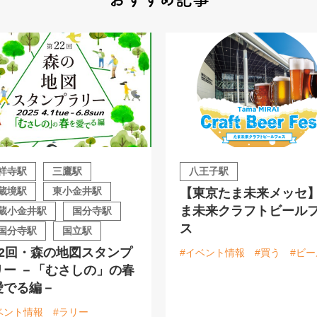
祥寺駅
三鷹駅
八王子駅
蔵境駅
東小金井駅
【東京たま未来メッセ
ま未来クラフトビール
蔵小金井駅
国分寺駅
ス
国分寺駅
国立駅
22回・森の地図スタンプ
#イベント情報
#買う
#ビー
リー －「むさしの」の春
愛でる編－
ベント情報
#ラリー