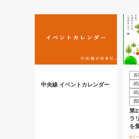
吉
武
中央線 イベントカレンダー
武
西
第
ラ
を
#イ