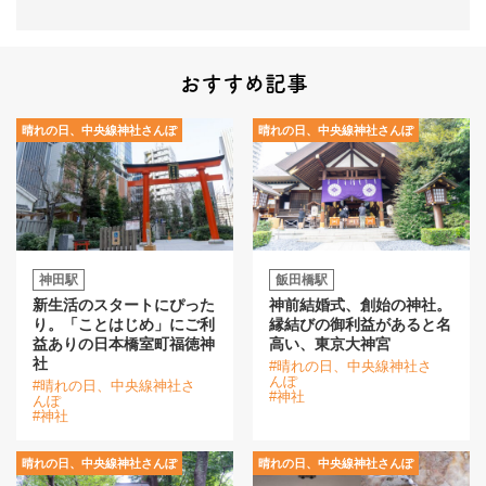
おすすめ記事
晴れの日、中央線神社さんぽ
晴れの日、中央線神社さんぽ
神田駅
飯田橋駅
新生活のスタートにぴった
神前結婚式、創始の神社。
り。「ことはじめ」にご利
縁結びの御利益があると名
益ありの日本橋室町福徳神
高い、東京大神宮
社
#晴れの日、中央線神社さ
んぽ
#晴れの日、中央線神社さ
#神社
んぽ
#神社
晴れの日、中央線神社さんぽ
晴れの日、中央線神社さんぽ