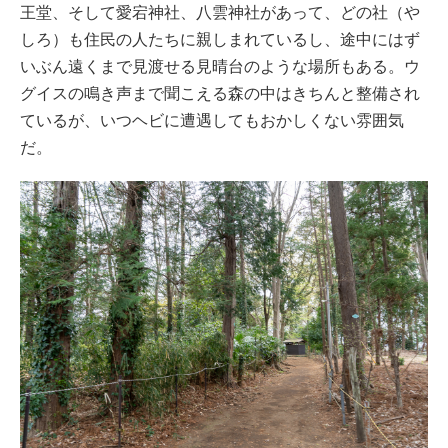
王堂、そして愛宕神社、八雲神社があって、どの社（や
しろ）も住民の人たちに親しまれているし、途中にはず
いぶん遠くまで見渡せる見晴台のような場所もある。ウ
グイスの鳴き声まで聞こえる森の中はきちんと整備され
ているが、いつヘビに遭遇してもおかしくない雰囲気
だ。