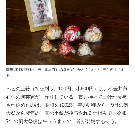
御朱印は初穂料500円。地元在住の漫画家、かわぐちかいじ先生の手によ
る。
ヘビの土鈴（初穂料 大1100円、小600円）は、小金井市
在住の陶芸家が手作りしている。貫井神社で土鈴が授与
され始めたのは、令和5（2023）年の卯年から。9月の例
大祭から翌年の干支の土鈴が授与される仕組みで、令和
7年の例大祭後は午（うま）の土鈴が登場するそう。