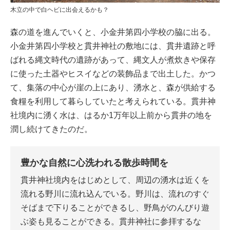
木立の中で白ヘビに出会えるかも？
森の道を進んでいくと、小金井第四小学校の脇に出る。
小金井第四小学校と貫井神社の敷地には、貫井遺跡と呼
ばれる縄文時代の遺跡があって、縄文人が煮炊きや保存
に使った土器やヒスイなどの装飾品まで出土した。かつ
て、集落の中心が崖の上にあり、湧水と、森が供給する
食糧を利用して暮らしていたと考えられている。貫井神
社境内に湧く水は、はるか1万年以上前から貫井の地を
潤し続けてきたのだ。
豊かな自然に心洗われる散歩時間を
貫井神社境内をはじめとして、周辺の湧水は近くを
流れる野川に流れ込んでいる。野川は、流れのすぐ
そばまで下りることができるし、野鳥がのんびり遊
ぶ姿も見ることができる。貫井神社に参拝するな