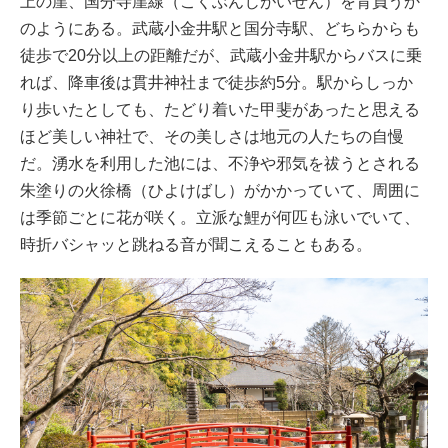
上の崖、国分寺崖線（こくぶんじがいせん）を背負うか
のようにある。武蔵小金井駅と国分寺駅、どちらからも
徒歩で20分以上の距離だが、武蔵小金井駅からバスに乗
れば、降車後は貫井神社まで徒歩約5分。駅からしっか
り歩いたとしても、たどり着いた甲斐があったと思える
ほど美しい神社で、その美しさは地元の人たちの自慢
だ。湧水を利用した池には、不浄や邪気を祓うとされる
朱塗りの火徐橋（ひよけばし）がかかっていて、周囲に
は季節ごとに花が咲く。立派な鯉が何匹も泳いでいて、
時折バシャッと跳ねる音が聞こえることもある。