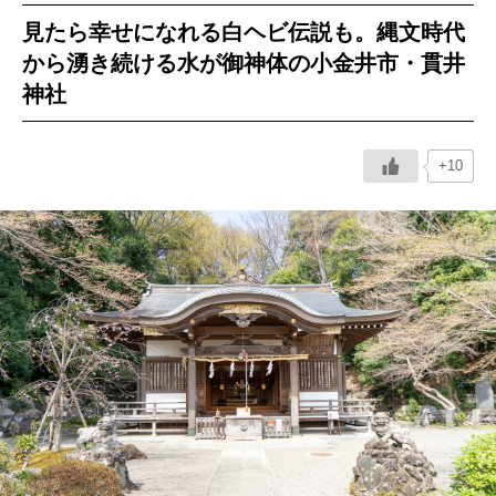
見たら幸せになれる白ヘビ伝説も。縄文時代
イベント情報
から湧き続ける水が御神体の小金井市・貫井
神社
おしらせ
駅から
探す
+10