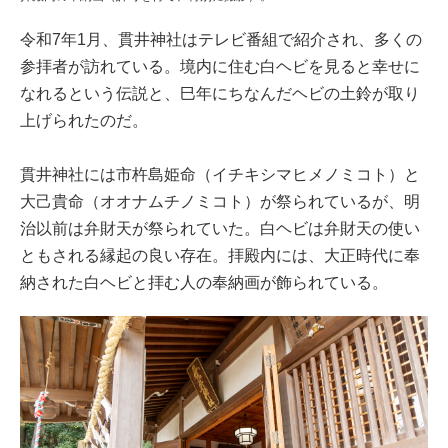
令和7年1月、貫井神社はテレビ番組で紹介され、多くの
参拝者が訪れている。境内に住む白ヘビを見ると幸せに
なれるという伝説と、巳年にちなんだヘビの土鈴が取り
上げられたのだ。
貫井神社には市杵島姫命（イチキシマヒメノミコト）と
大己貴命（オオナムチノミコト）が祭られているが、明
治以前は弁財天が祭られていた。白ヘビは弁財天の使い
ともされる縁起の良い存在。拝殿内には、大正時代に奉
納された白ヘビと拝む人の奉納画が飾られている。