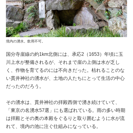
境内の湧水。飲用不可。
国分寺崖線の約1km北側には、承応2（1653）年頃に玉
川上水が整備されるが、それまで崖の上側は水が乏し
く、作物を育てるのには不向きだった。枯れることのな
い貫井神社の湧水が、土地の人たちにとって生活の中心
だったのだろう。
その湧水は、貫井神社の拝殿西側で湧き続けていて、
「東京の名湧水57選」にも選ばれている。雨の多い時期
は拝殿とその奥の本殿をぐるりと取り囲むように水が流
れて、境内の池に注ぐ仕組みになっている。