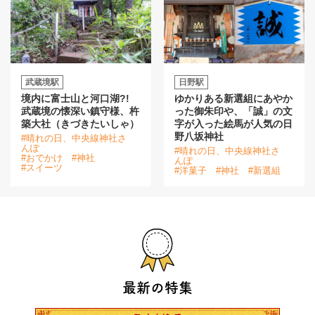
武蔵境駅
日野駅
境内に富士山と河口湖?!
ゆかりある新選組にあやか
武蔵境の懐深い鎮守様、杵
った御朱印や、「誠」の文
築大社（きづきたいしゃ）
字が入った絵馬が人気の日
野八坂神社
#晴れの日、中央線神社さ
んぽ
#晴れの日、中央線神社さ
#おでかけ
#神社
んぽ
#スイーツ
#洋菓子
#神社
#新選組
最新の特集