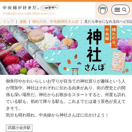
中央線沿線のお出かけ情報を発信するwebマガジン
トップ
連載
晴れの日、中央線神社さんぽ
見たら幸せになれる白ヘビ伝
グルメ・カフェ
スイーツ・テイクアウト
おでかけ
ショッピング
御朱印やかわいらしいお守りが目当ての神社巡りが趣味という人
が増加中。神社はそれぞれに伝わる由来があり、街の歴史との関
中央線カルチャー
係も深い場所だ。神社からお散歩をスタートすると、何度も訪れ
ている駅も、初めて降りる駅も、これまでとは違う景色が見えて
特集
きそう。
気分も晴れ晴れ、中央線から神社さんぽに出かけよう！
連載
武蔵小金井駅
中央線フェス