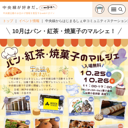
中央線沿線のお出かけ情報を発信するwebマガジン
トップ
イベント情報
中央線からはじまるしぇ＠コミュニティステーション東小
グルメ・カフェ
10月はパン・紅茶・焼菓子のマルシェ！
スイーツ・テイクアウト
おでかけ
ショッピング
中央線カルチャー
特集
連載
中央線フェス