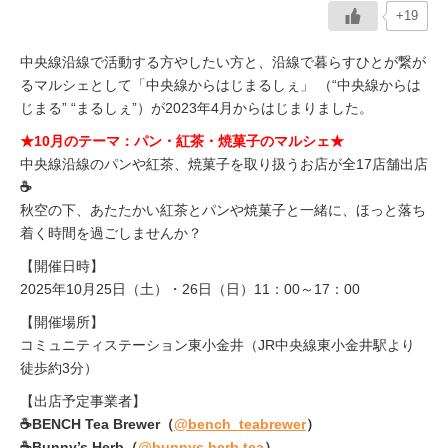
+19
中央線沿線で活動する方やしたい方と、沿線で暮らすひとが繋が
るマルシェとして「中央線からはじまるしぇ」 （“中央線からは
じまる” “まるしぇ”）が2023年4月からはじまりました。
★10月のテーマ：パン・紅茶・焼菓子のマルシェ★
中央線沿線のパンや紅茶、焼菓子を取り扱うお店が全17店舗出店
☕
秋空の下、あたたかい紅茶とパンや焼菓子と一緒に、ほっと落ち
着く時間を過ごしませんか？
【開催日時】
2025年10月25日（土）・26日（日）11：00～17：00
【開催場所】
コミュニティステーション東小金井（JR中央線東小金井駅より
徒歩約3分）
【出店予定事業者】
☕BENCH Tea Brewer（
@bench_teabrewer
）
☕Bunny’s Herb（
@bunnys.herb.tea
）