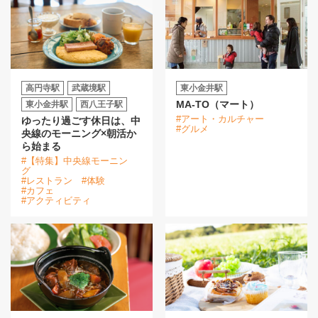
高円寺駅
武蔵境駅
東小金井駅
MA-TO（マート）
東小金井駅
西八王子駅
#アート・カルチャー
ゆったり過ごす休日は、中
#グルメ
央線のモーニング×朝活か
ら始まる
#【特集】中央線モーニン
グ
#レストラン
#体験
#カフェ
#アクティビティ