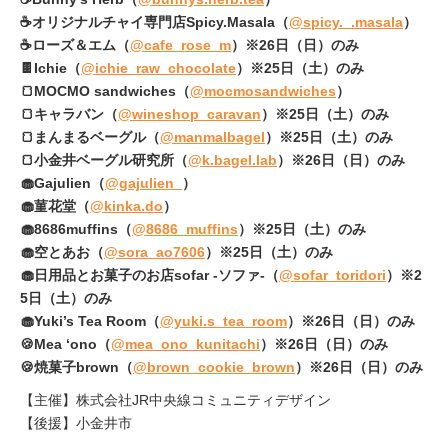
☕オリジナルチャイ専門店Spicy.Masala（
@spicy._.masala
）
☕ローズ＆エム（
@cafe_rose_m
）※26日（日）のみ
🍫Ichie（
@ichie_raw_chocolate
）※25日（土）のみ
🍞MOCMO sandwiches（
@mocmosandwiches
）
🍞キャラバン（
@wineshop_caravan
）※25日（土）のみ
🍞まんまるベーグル（
@manmalbagel
）※25日（土）のみ
🍞小金井ベーグル研究所（
@k.bagel.lab
）※26日（日）のみ
🧁Gajulien（
@gajulien_
）
🧁菫花堂（
@kinka.do
）
🧁8686muffins（
@8686_muffins
）※25日（土）のみ
🧁空とあお（
@sora_ao7606
）※25日（土）のみ
🧁日用品とお菓子のお店sofar -ソファ-（
@sofar_toridori
）※2
5日（土）のみ
🧁Yuki’s Tea Room（
@yuki.s_tea_room
）※26日（日）のみ
🍪Mea ‘ono（
@mea_ono_kunitachi
）※26日（日）のみ
🍪焼菓子brown（
@brown_cookie_brown
）※26日（日）のみ
【主催】株式会社JR中央線コミュニティデザイン
【後援】小金井市