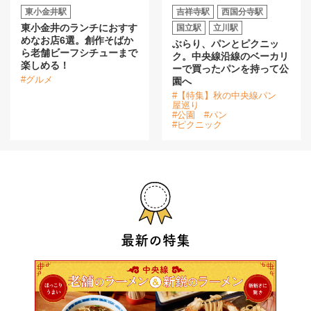
東小金井駅
吉祥寺駅
西国分寺駅
東小金井のランチにおすす
国立駅
立川駅
めなお店6選。創作そばか
ぶらり、パンとピクニッ
ら老舗ビーフシチューまで
ク。中央線沿線のベーカリ
楽しめる！
ーで買ったパンを持って公
#グルメ
園へ
#【特集】秋の中央線パン
屋巡り
#公園
#パン
#ピクニック
最新の特集