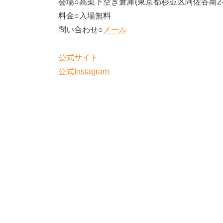
会場○高架下空き倉庫(東京都杉並区阿佐谷南2-3
料金○入場無料
問い合わせ○
メール
公式サイト
公式Instagram