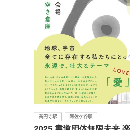
高円寺駅
阿佐ケ谷駅
2025 書道団体無限未来 楽