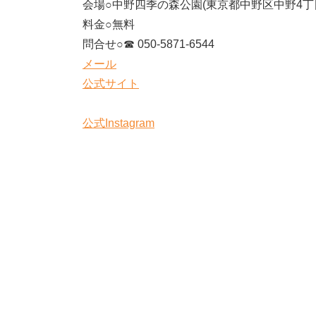
会場○中野四季の森公園(東京都中野区中野4丁目
料金○無料
問合せ○☎ 050-5871-6544
メール
公式サイト
公式Instagram