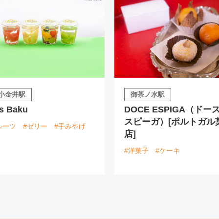
小金井駅
御茶ノ水駅
s Baku
DOCE ESPIGA（ドー
スピーガ）[ポルトガル
ルーツ
#ゼリー
#手みやげ
店]
#洋菓子
#ケーキ