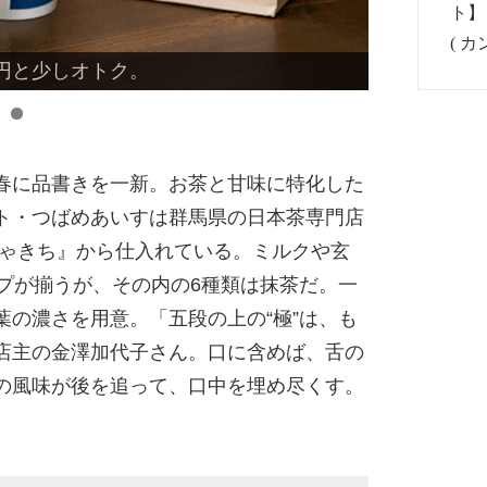
三点盛り650円も。
春に品書きを一新。お茶と甘味に特化した
ト・つばめあいすは群馬県の日本茶専門店
ちゃきち』から仕入れている。ミルクや玄
プが揃うが、その内の6種類は抹茶だ。一
の濃さを用意。「五段の上の“極”は、も
店主の金澤加代子さん。口に含めば、舌の
の風味が後を追って、口中を埋め尽くす。