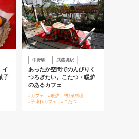
中野駅
武蔵境駅
ス イ
あったか空間でのんびりく
菓子
つろぎたい。こたつ・暖炉
のあるカフェ
#カフェ
#暖炉
#野菜料理
#子連れカフェ
#こたつ