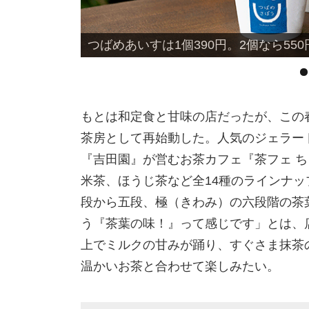
店内では、食べ比べできる利き小あいす
もとは和定食と甘味の店だったが、この
茶房として再始動した。人気のジェラー
『吉田園』が営むお茶カフェ『茶フェ 
米茶、ほうじ茶など全14種のラインナッ
段から五段、極（きわみ）の六段階の茶葉
う『茶葉の味！』って感じです」とは、
上でミルクの甘みが踊り、すぐさま抹茶
温かいお茶と合わせて楽しみたい。