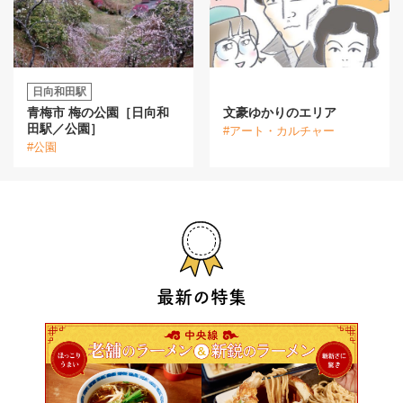
日向和田駅
青梅市 梅の公園［日向和
文豪ゆかりのエリア
田駅／公園］
#アート・カルチャー
#公園
最新の特集