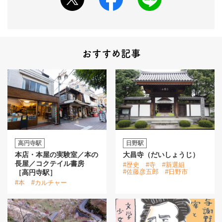
おすすめ記事
高円寺駅
日野駅
本店・本屋の実験室／本の
大昌寺（だいしょうじ）
長屋／コクテイル書房
#歴史
#寺
#新選組
#佐藤彦五郎
#日野市
［高円寺駅］
#本
#カルチャー