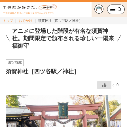
中央線沿線のお出かけ情報を発信するwebマガジン
トップ
おでかけ
須賀神社［四ツ谷駅／神社］
グルメ・カフェ
アニメに登場した階段が有名な須賀神
社。期間限定で頒布される珍しい一陽来
スイーツ・テイクアウト
福御守
おでかけ
四ツ谷駅
須賀神社［四ツ谷駅／神社］
ショッピング
中央線カルチャー
0
特集
連載
中央線フェス