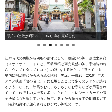
イベント情報
おしらせ
現在の社殿は昭和35（1960）年に完成した。
踊り場のある女坂。
駅から
探す
江戸時代の初期から四谷の鎮守として、厄除けの神、須佐之男命
（スサノオノミコト）と、五穀豊穣と商売繁盛の神、宇迦能御魂
命（ウカノミタマノミコト）の2柱を主祭神として祭っている。
境内に明治時代からある急な階段、男坂が平成28（2016）年の
アニメ映画『君の名は。』に登場したことで多くのファンが訪れ
るようになった。絵馬やお札、さまざまなお守りなどが用意され
ていて、旅行中の参拝者も多いことから、クレジットカードや電
子決済にも対応している。毎年、冬至から節分までの期間限定で
一陽来福御守が頒布される数少ない神社の一つ。