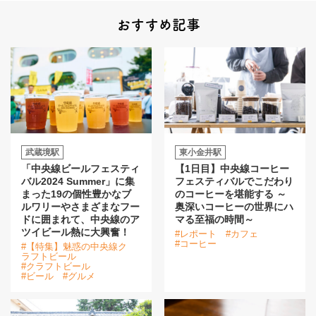
おすすめ記事
武蔵境駅
東小金井駅
「中央線ビールフェスティ
【1日目】中央線コーヒー
バル2024 Summer」に集
フェスティバルでこだわり
まった19の個性豊かなブ
のコーヒーを堪能する ～
ルワリーやさまざまなフー
奥深いコーヒーの世界にハ
ドに囲まれて、中央線のア
マる至福の時間～
ツイビール熱に大興奮！
#レポート
#カフェ
#コーヒー
#【特集】魅惑の中央線ク
ラフトビール
#クラフトビール
#ビール
#グルメ