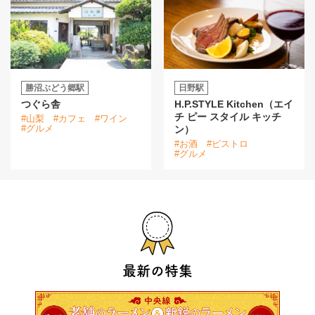
勝沼ぶどう郷駅
日野駅
つぐら舎
H.P.STYLE Kitchen（エイ
チ ピー スタイル キッチ
#山梨
#カフェ
#ワイン
#グルメ
ン）
#お酒
#ビストロ
#グルメ
最新の特集