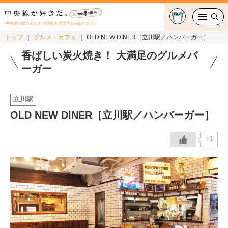
中央線沿線のお出かけ情報を発信するwebマガジン
トップ
グルメ・カフェ
OLD NEW DINER［立川駅／ハンバーガー］
グルメ・カフェ
香ばしい炭火焼き！ 大満足のグルメバ
ーガー
スイーツ・テイクアウト
立川駅
おでかけ
OLD NEW DINER［立川駅／ハンバーガー］
ショッピング
+1
中央線カルチャー
特集
連載
中央線フェス