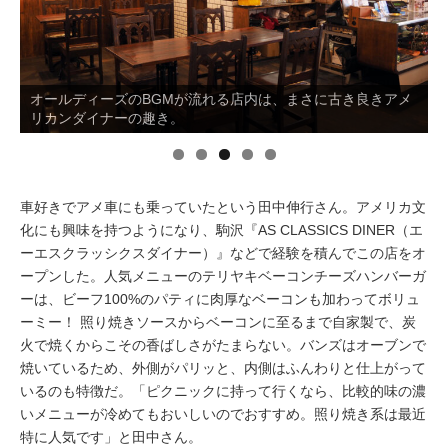
イベント情報
おしらせ
オールディーズのBGMが流れる店内は、まさに古き良きアメ
リカンダイナーの趣き。
駅から
探す
車好きでアメ車にも乗っていたという田中伸行さん。アメリカ文
化にも興味を持つようになり、駒沢『AS CLASSICS DINER（エ
ーエスクラッシクスダイナー）』などで経験を積んでこの店をオ
ープンした。人気メニューのテリヤキベーコンチーズハンバーガ
ーは、ビーフ100%のパティに肉厚なベーコンも加わってボリュ
ーミー！ 照り焼きソースからベーコンに至るまで自家製で、炭
火で焼くからこその香ばしさがたまらない。バンズはオーブンで
焼いているため、外側がパリッと、内側はふんわりと仕上がって
いるのも特徴だ。「ピクニックに持って行くなら、比較的味の濃
いメニューが冷めてもおいしいのでおすすめ。照り焼き系は最近
特に人気です」と田中さん。