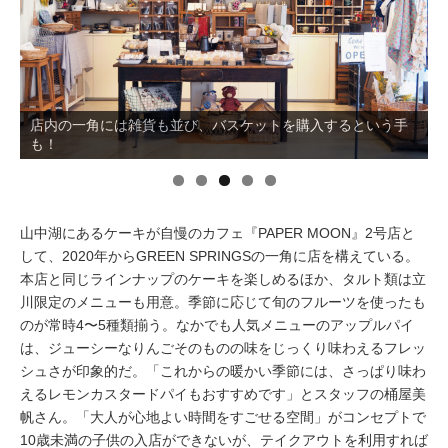
イベント情報
おしらせ
店内の一角には雑貨も並び、バスケットを購入するという手
も！
駅から
探す
山中湖にあるケーキが自慢のカフェ『PAPER MOON』2号店と
して、2020年からGREEN SPRINGSの一角に店を構えている。
本店と同じラインナップのケーキを楽しめるほか、タルト類は立
川限定のメニューも用意。季節に応じて旬のフルーツを使ったも
のが常時4〜5種類揃う。なかでも人気メニューのアップルパイ
は、ジューシーなりんごそのものの味をじっくり味わえるフレッ
シュさが印象的だ。「これからの暖かい季節には、さっぱり味わ
えるレモンカスタードパイもおすすめです」とスタッフの桶屋美
帆さん。「大人が心地よい時間をすごせる空間」がコンセプトで
10歳未満の子供の入店ができないが、テイクアウトを利用すれば