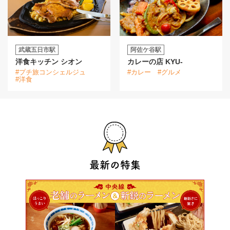
武蔵五日市駅
阿佐ケ谷駅
洋食キッチン シオン
カレーの店 KYU-
#プチ旅コンシェルジュ
#カレー
#グルメ
#洋食
最新の特集