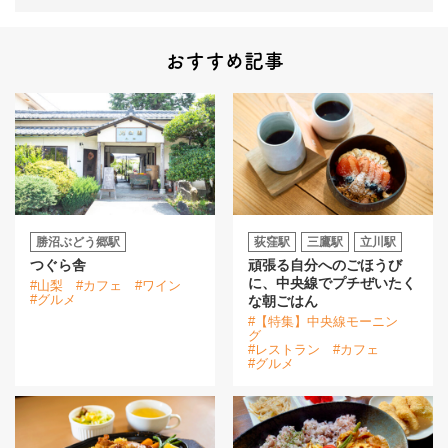
おすすめ記事
勝沼ぶどう郷駅
荻窪駅
三鷹駅
立川駅
つぐら舎
頑張る自分へのごほうび
に、中央線でプチぜいたく
#山梨
#カフェ
#ワイン
#グルメ
な朝ごはん
#【特集】中央線モーニン
グ
#レストラン
#カフェ
#グルメ