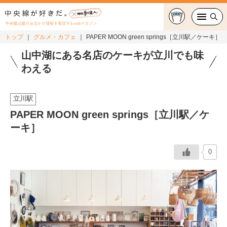
中央線沿線のお出かけ情報を発信するwebマガジン
トップ
グルメ・カフェ
PAPER MOON green springs［立川駅／ケーキ］
グルメ・カフェ
山中湖にある名店のケーキが立川でも味
わえる
スイーツ・テイクアウト
立川駅
おでかけ
PAPER MOON green springs［立川駅／ケ
ーキ］
ショッピング
中央線カルチャー
0
特集
連載
中央線フェス