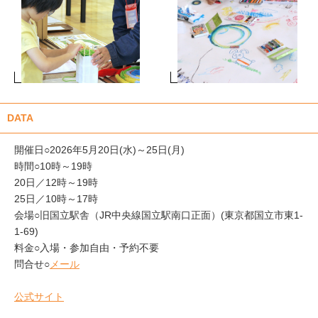
DATA
開催日○2026年5月20日(水)～25日(月)
時間○10時～19時
20日／12時～19時
25日／10時～17時
会場○旧国立駅舎（JR中央線国立駅南口正面）(東京都国立市東1-
1-69)
料金○入場・参加自由・予約不要
問合せ○
メール
公式サイト