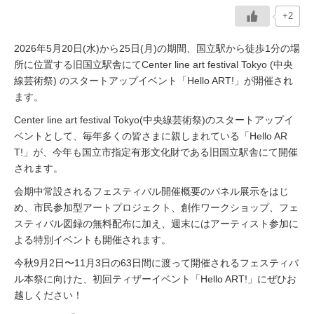
+2
イベント情報
2026年5月20日(水)から25日(月)の期間、国立駅から徒歩1分の場
所に位置する旧国立駅舎にてCenter line art festival Tokyo (中央
おしらせ
線芸術祭) のスタートアップイベント「Hello ART!」が開催され
ます。
駅から
探す
Center line art festival Tokyo(中央線芸術祭)のスタートアップイ
ベントとして、毎年多くの皆さまに親しまれている「Hello AR
T!」が、今年も国立市指定有形文化財である旧国立駅舎にて開催
されます。
会期中常設されるフェスティバル開催概要のパネル展示をはじ
め、市民参加型アートプロジェクト、創作ワークショップ、フェ
スティバル図録の無料配布に加え、週末にはアーティスト参加に
よる特別イベントも開催されます。
今秋9月2日〜11月3日の63日間に渡って開催されるフェスティバ
ル本祭に向けた、初回ティザーイベント「Hello ART!」にぜひお
越しください！