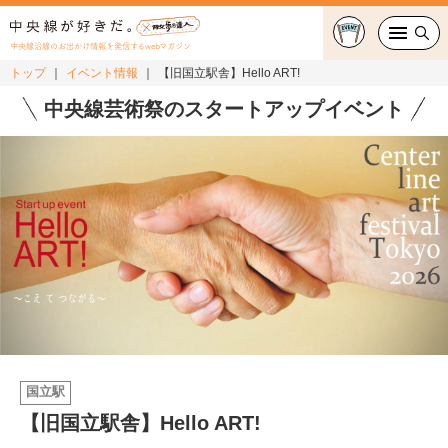
中央線沿線のお出かけ情報を発信するwebマガジン
トップ
イベント情報
【旧国立駅舎】Hello ART!
グルメ・カフェ
中央線芸術祭のスタートアップイベント
スイーツ・テイクアウト
おでかけ
ショッピング
中央線カルチャー
特集
国立駅
連載
【旧国立駅舎】Hello ART!
中央線フェス