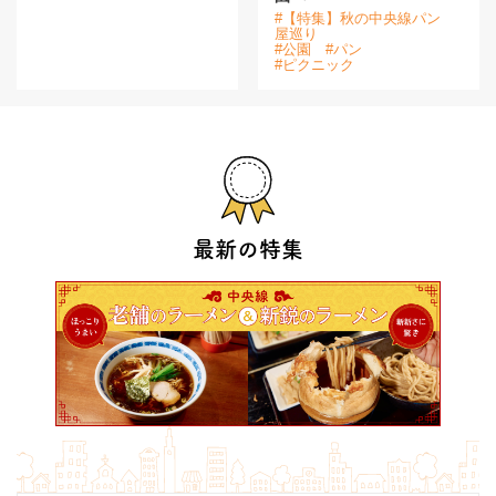
#【特集】秋の中央線パン
屋巡り
#公園
#パン
#ピクニック
最新の特集