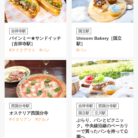
吉祥寺駅
国立駅
バインミー★サンドイッチ
Unicorn Bakery［国立
［吉祥寺駅］
駅］
#テイクアウト
#パン
#パン
西国分寺駅
吉祥寺駅
西国分寺駅
オステリア西国分寺
国立駅
立川駅
#イタリアン
#グルメ
ぶらり、パンとピクニッ
ク。中央線沿線のベーカリ
ーで買ったパンを持って公
園へ