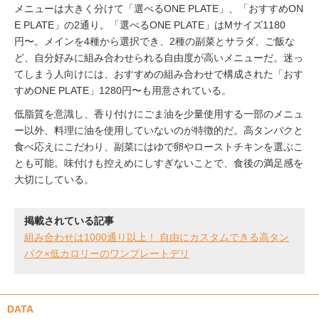
メニューは大きく分けて「選べるONE PLATE」、「おすすめON
E PLATE」の2通り。「選べるONE PLATE」はMサイズ1180
円〜。メインを4種から選択でき、2種の副菜とサラダ、ご飯な
ど、自分好みに組み合わせられる自由度が高いメニューだ。迷っ
てしまう人向けには、おすすめの組み合わせで構成された「おす
すめONE PLATE」1280円〜も用意されている。
低脂質を意識し、香り付けにごま油を少量使用する一部のメニュ
ー以外、料理に油を使用していないのが特徴的だ。高タンパクと
食べ応えにこだわり、副菜にはゆで卵やローストチキンを選ぶこ
とも可能。味付けも控えめにしすぎないことで、食後の満足感を
大切にしている。
掲載されている記事
組み合わせは1000通り以上！ 自由にカスタムできる高タン
パク×低カロリーのワンプレートデリ
DATA