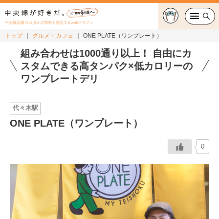
中央線沿線のお出かけ情報を発信するwebマガジン
トップ
グルメ・カフェ
ONE PLATE（ワンプレート）
グルメ・カフェ
組み合わせは1000通り以上！ 自由にカ
スタムできる高タンパク×低カロリーの
スイーツ・テイクアウト
ワンプレートデリ
おでかけ
代々木駅
ONE PLATE（ワンプレート）
ショッピング
中央線カルチャー
0
特集
連載
中央線フェス