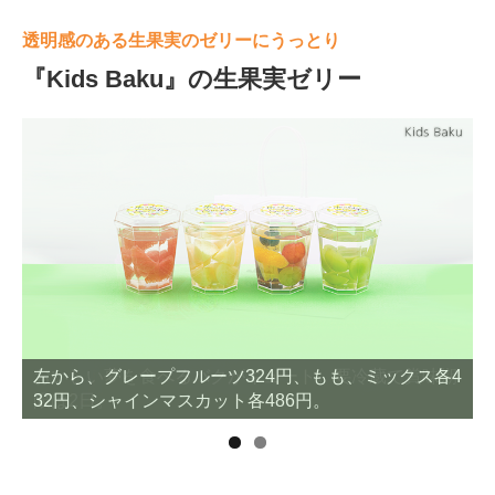
透明感のある生果実のゼリーにうっとり
『Kids Baku』の生果実ゼリー
左から、グレープフルーツ324円、もも、ミックス各4
32円、シャインマスカット各486円。