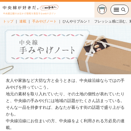
中央線沿線のお出かけ情報を発信するwebマガジン
トップ
連載
手みやげノート
ひんやりプルン！ フレッシュ感に涼む、
グルメ・カフェ
スイーツ・テイクアウト
おでかけ
ショッピング
友人や家族など大切な方と会うときは、中央線沿線ならではの手
中央線カルチャー
みやげを持っていこう。
地元の素材を取り入れていたり、その土地の個性が表れていたり
と、中央線の手みやげには地域の話題がたくさん詰まっている。
特集
そんな一品を持参すれば、あなたが暮らす街の話題で盛り上がる
かも。
連載
中央線沿線にお住まいの方、中央線をよく利用される方必見の連
載。
中央線フェス