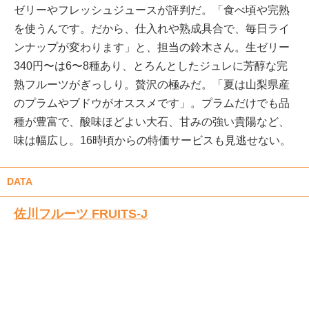
ゼリーやフレッシュジュースが評判だ。「食べ頃や完熟
を使うんです。だから、仕入れや熟成具合で、毎日ライ
ンナップが変わります」と、担当の鈴木さん。生ゼリー
340円〜は6〜8種あり、とろんとしたジュレに芳醇な完
熟フルーツがぎっしり。贅沢の極みだ。「夏は山梨県産
のプラムやブドウがオススメです」。プラムだけでも品
種が豊富で、酸味ほどよい大石、甘みの強い貴陽など、
味は幅広し。16時頃からの特価サービスも見逃せない。
DATA
佐川フルーツ FRUITS-J