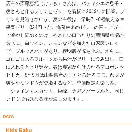
店主の斎藤恵紀（けいき）さんは、パティシエの息子・
凌さんと作るプリンとゼリーを看板に2019年に開業。プ
リンも見逃せないが、夏の主役は、常時7〜8種揃える生
果実ゼリー324円〜だ。海藻由来のゼリーの素・アガー
で冷やし固めるのは、やさしい口当たりの新潟県魚沼の
名水に、白ワイン、レモンなどを加えた自家製シロッ
プ。プルッとハリがあり、透明感が涼を呼ぶ。さらに、
ゴロゴロ入るフルーツから果汁がゼリーに染み出し、口
に入れると香り豊か。春は農家から仕入れるデコポンや
セトカ、8〜9月は山梨県産の甘くとろけるモモ、酸味が
爽やかなブドウが登場するなど、季節限定も楽しみ。
「シャインマスカット、巨峰、ナガノパープルと、同じ
ブドウでも異なる味が楽しめます」。
DATA
Kids Baku