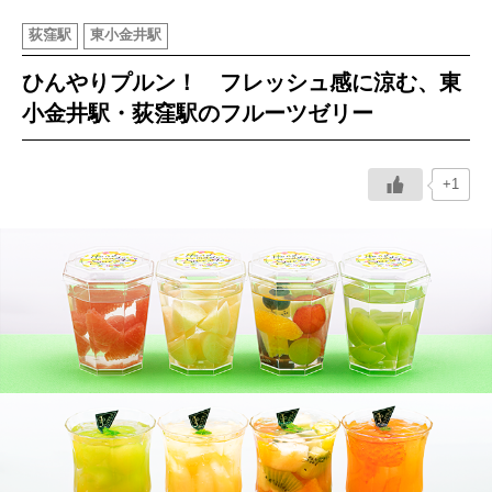
荻窪駅
東小金井駅
イベント情報
ひんやりプルン！ フレッシュ感に涼む、東
おしらせ
小金井駅・荻窪駅のフルーツゼリー
駅から
探す
+1