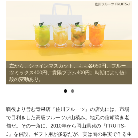
左から、シャインマスカット、もも各650円、フルー
ツミックス400円、貴陽プラム400円。時期により値
段の変動あり。
戦後より営む青果店『佐川フルーツ』の店先には、市場
で目利きした高級フルーツが山積み。地元の信頼篤き老
舗だ。その一角に、2010年から岡山県発の『FRUITS-
J』を併設。ギフト用が多彩だが、実は旬の果実で作る生