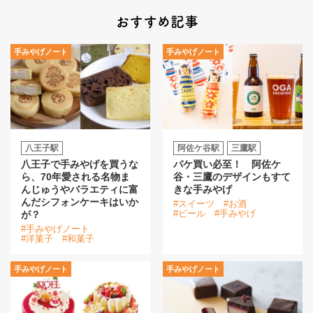
おすすめ記事
手みやげノート
手みやげノート
八王子駅
阿佐ケ谷駅
三鷹駅
八王子で手みやげを買うな
パケ買い必至！ 阿佐ケ
ら、70年愛される名物ま
谷・三鷹のデザインもすて
んじゅうやバラエティに富
きな手みやげ
んだシフォンケーキはいか
#スイーツ
#お酒
#ビール
#手みやげ
が？
#手みやげノート
#洋菓子
#和菓子
手みやげノート
手みやげノート