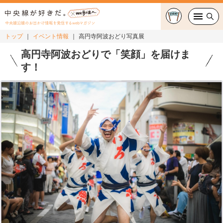
中央線沿線のお出かけ情報を発信するwebマガジン
トップ
イベント情報
高円寺阿波おどり写真展
グルメ・カフェ
高円寺阿波おどりで「笑顔」を届けま
す！
スイーツ・テイクアウト
おでかけ
ショッピング
中央線カルチャー
特集
連載
中央線フェス