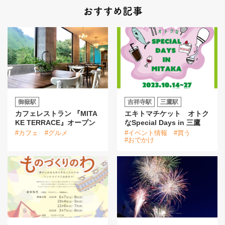
おすすめ記事
御嶽駅
吉祥寺駅
三鷹駅
カフェレストラン 『MITA
エキトマチケット オトク
KE TERRACE』オープン
なSpecial Days in 三鷹
#カフェ
#グルメ
#イベント情報
#買う
#おでかけ