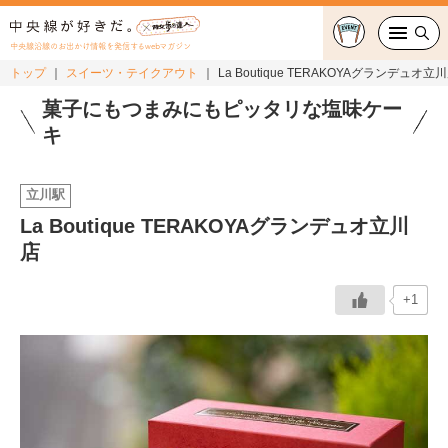
中央線沿線のお出かけ情報を発信するwebマガジン
トップ
スイーツ・テイクアウト
La Boutique TERAKOYAグランデュオ立
グルメ・カフェ
菓子にもつまみにもピッタリな塩味ケー
キ
スイーツ・テイクアウト
立川駅
おでかけ
La Boutique TERAKOYAグランデュオ立川
店
ショッピング
中央線カルチャー
+1
特集
連載
中央線フェス