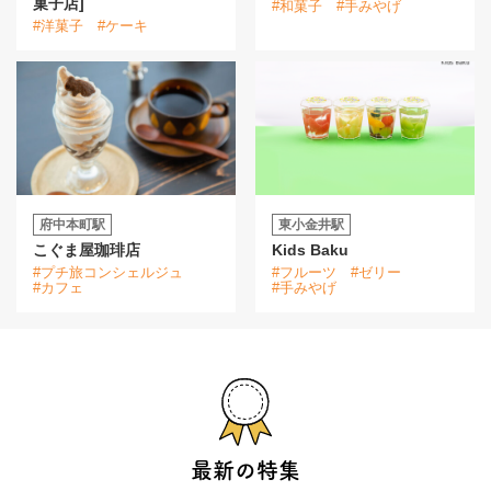
菓子店]
#和菓子
#手みやげ
#洋菓子
#ケーキ
府中本町駅
東小金井駅
こぐま屋珈琲店
Kids Baku
#プチ旅コンシェルジュ
#フルーツ
#ゼリー
#カフェ
#手みやげ
最新の特集