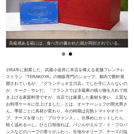
イベント情報
おしらせ
ケーク・サレ「プロヴァンス」1296円。季節で異なる具にも
駅から
探す
注目。
高級感ある箱には、食べ方の書かれた紙が同封されている。
1954年に創業した、武蔵小金井に本店を構える老舗フレンチレ
ストラン『TERAKOYA』の物販専門のショップ。都内で数軒展
開されているが、『グランデュオ立川店』でしか手に入らないの
が、ケーク・サレだ。「フランスでは冷蔵庫の残り物を入れて焼
き上げる家庭料理ですが、当店では厳選した素材を使い、上質な
お料理ケーキに仕上げました」とは、オーナーシェフの間光男さ
ん。季節ごとに具材が変わり、今の時期は完熟トマトやオリー
ブ、チーズを使った「プロヴァンス」。分厚めにカットしたら、
軽く温めるべし。ひと口頬張れば、バジルやエルブ・ド・プロバ
ンスなどのハーブの香りがふわっ。生地やオリーブ、チーズの塩