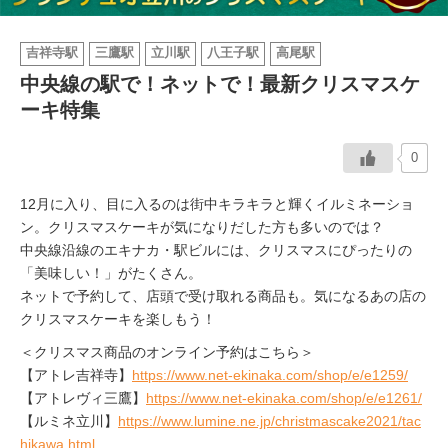
イベント情報
吉祥寺駅
三鷹駅
立川駅
八王子駅
高尾駅
中央線の駅で！ネットで！最新クリスマスケ
おしらせ
ーキ特集
駅から
探す
0
12月に入り、目に入るのは街中キラキラと輝くイルミネーショ
ン。クリスマスケーキが気になりだした方も多いのでは？
中央線沿線のエキナカ・駅ビルには、クリスマスにぴったりの
「美味しい！」がたくさん。
ネットで予約して、店頭で受け取れる商品も。気になるあの店の
クリスマスケーキを楽しもう！
＜クリスマス商品のオンライン予約はこちら＞
【アトレ吉祥寺】
https://www.net-ekinaka.com/shop/e/e1259/
【アトレヴィ三鷹】
https://www.net-ekinaka.com/shop/e/e1261/
【ルミネ立川】
https://www.lumine.ne.jp/christmascake2021/tac
hikawa.html