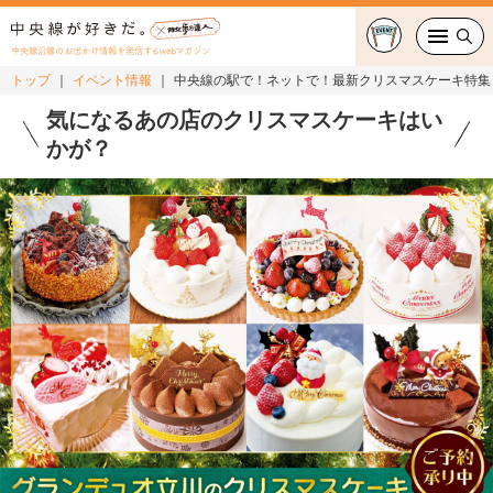
中央線沿線のお出かけ情報を発信するwebマガジン
トップ
イベント情報
中央線の駅で！ネットで！最新クリスマスケーキ特集
グルメ・カフェ
気になるあの店のクリスマスケーキはい
かが？
スイーツ・テイクアウト
おでかけ
ショッピング
中央線カルチャー
特集
連載
中央線フェス