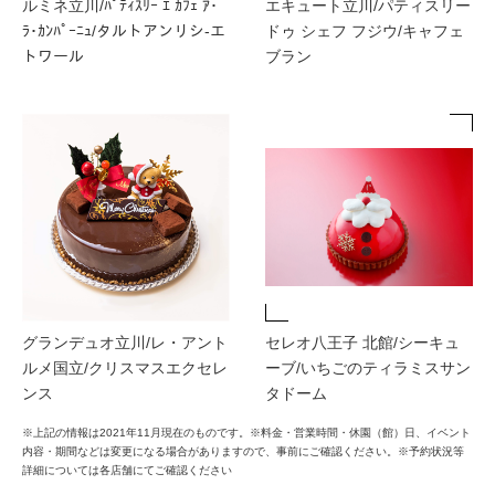
ルミネ立川/ﾊﾟﾃｨｽﾘｰ ｴ ｶﾌｪ ｱ･
エキュート立川/パティスリー
ﾗ･ｶﾝﾊﾟｰﾆｭ/タルトアンリシ-エ
ドゥ シェフ フジウ/キャフェ
トワール
ブラン
グランデュオ立川/レ・アント
セレオ八王子 北館/シーキュ
ルメ国立/クリスマスエクセレ
ーブ/いちごのティラミスサン
ンス
タドーム
※上記の情報は2021年11月現在のものです。※料金・営業時間・休園（館）日、イベント
内容・期間などは変更になる場合がありますので、事前にご確認ください。※予約状況等
詳細については各店舗にてご確認ください