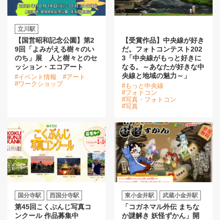
立川駅
【国営昭和記念公園】第2
【受賞作品】中央線が好き
9回「よみがえる樹々のい
だ。フォトコンテスト202
のち」展 人と樹々とのセ
3「中央線がもっと好きに
ッション・エコアート
なる。～あなたが好きな中
央線と地域の魅力～」
#イベント情報
#アート
#ワークショップ
#もっと中央線
#フォトコン
#写真・フォトコン
#写真
国分寺駅
西国分寺駅
東小金井駅
武蔵小金井駅
第45回こくぶんじ写真コ
「コガネマル外伝 まちな
ンクール 作品募集中
か謎解き 妖怪ずかん」開