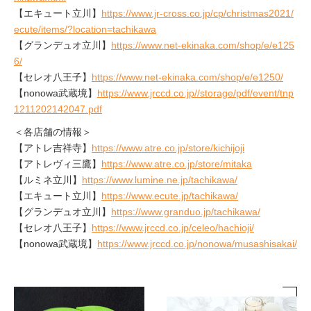
【エキュート立川】
https://www.jr-cross.co.jp/cp/christmas2021/
ecute/items/?location=tachikawa
【グランデュオ立川】
https://www.net-ekinaka.com/shop/e/e125
6/
【セレオ八王子】
https://www.net-ekinaka.com/shop/e/e1250/
【nonowa武蔵境】
https://www.jrccd.co.jp//storage/pdf/event/tnp
1211202142047.pdf
＜各店舗の情報＞
【アトレ吉祥寺】
https://www.atre.co.jp/store/kichijoji
【アトレヴィ三鷹】
https://www.atre.co.jp/store/mitaka
【ルミネ立川】
https://www.lumine.ne.jp/tachikawa/
【エキュート立川】
https://www.ecute.jp/tachikawa/
【グランデュオ立川】
https://www.granduo.jp/tachikawa/
【セレオ八王子】
https://www.jrccd.co.jp/celeo/hachioji/
【nonowa武蔵境】
https://www.jrccd.co.jp/nonowa/musashisakai/