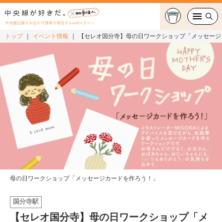
中央線沿線のお出かけ情報を発信するwebマガジン
トップ
イベント情報
【セレオ国分寺】母の日ワークショップ「メッセージ
グルメ・カフェ
スイーツ・テイクアウト
おでかけ
ショッピング
中央線カルチャー
特集
母の日ワークショップ「メッセージカードを作ろう！」
連載
国分寺駅
【セレオ国分寺】母の日ワークショップ「メ
中央線フェス