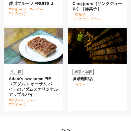
佐川フルーツ FRUITS-J
Cinq jours（サンクジュー
ル）［洋菓子］
#フルーツ
#ゼリー
#手みやげ
#洋菓子
#シュークリーム
立川駅
御茶ノ水駅
Adam's awesome PIE
眞踏珈琲店
（アダムス オーサム パ
#カフェ
イ）のアダムスオリジナル
アップルパイ
#手みやげノート
#スイーツ