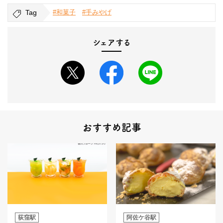
Tag
#和菓子
#手みやげ
シェアする
おすすめ記事
荻窪駅
阿佐ケ谷駅