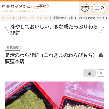
中央線沿線のお出かけ情報を発信するwebマガジン
トップ
スイーツ・テイクアウト
是清のわらび餅（これきよのわらびもち）
グルメ・カフェ
冷やしておいしい、きな粉たっぷりわら
び餅
スイーツ・テイクアウト
西荻窪駅
おでかけ
是清のわらび餅（これきよのわらびもち） 西
荻窪本店
ショッピング
中央線カルチャー
0
特集
連載
中央線フェス