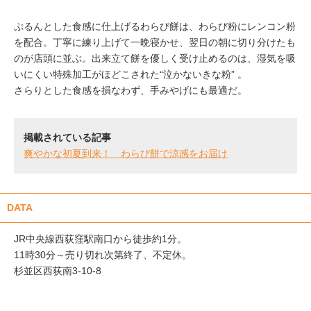
ぷるんとした食感に仕上げるわらび餅は、わらび粉にレンコン粉
を配合。丁寧に練り上げて一晩寝かせ、翌日の朝に切り分けたも
のが店頭に並ぶ。出来立て餅を優しく受け止めるのは、湿気を吸
いにくい特殊加工がほどこされた“泣かないきな粉” 。
さらりとした食感を損なわず、手みやげにも最適だ。
掲載されている記事
爽やかな初夏到来！ わらび餅で涼感をお届け
DATA
JR中央線西荻窪駅南口から徒歩約1分。
11時30分～売り切れ次第終了、不定休。
杉並区西荻南3-10-8