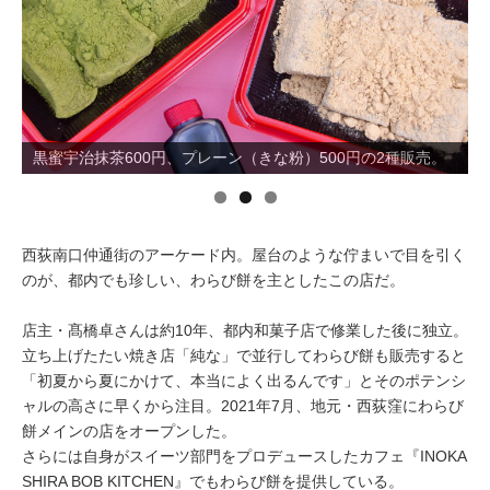
イベント情報
おしらせ
「地元からわらび餅の魅力を発信したい」と西荻窪出身の髙
黒蜜宇治抹茶600円、プレーン（きな粉）500円の2種販売。
橋さん。
駅から
探す
西荻南口仲通街のアーケード内。屋台のような佇まいで目を引く
のが、都内でも珍しい、わらび餅を主としたこの店だ。
店主・髙橋卓さんは約10年、都内和菓子店で修業した後に独立。
立ち上げたたい焼き店「純な」で並行してわらび餅も販売すると
「初夏から夏にかけて、本当によく出るんです」とそのポテンシ
ャルの高さに早くから注目。2021年7月、地元・西荻窪にわらび
餅メインの店をオープンした。
さらには自身がスイーツ部門をプロデュースしたカフェ『INOKA
SHIRA BOB KITCHEN』でもわらび餅を提供している。