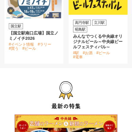
高円寺駅
立川駅
国立駅
昭島駅
【国立駅南口広場】国立ノ
みんなでつくる中央線オリ
ミノイチ2026
ジナルビール～中央線ビー
#イベント情報
#ラリー
ルフェスティバル～
#買う
#ビール
#駅
#お酒
#ビール
#電車
最新の特集