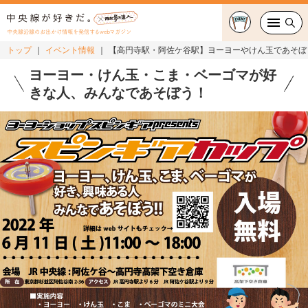
中央線沿線のお出かけ情報を発信するwebマガジン
トップ
イベント情報
【高円寺駅・阿佐ケ谷駅】ヨーヨーやけん玉であそぼ
グルメ・カフェ
ヨーヨー・けん玉・こま・ベーゴマが好
きな人、みんなであそぼう！
スイーツ・テイクアウト
おでかけ
ショッピング
中央線カルチャー
特集
連載
中央線フェス