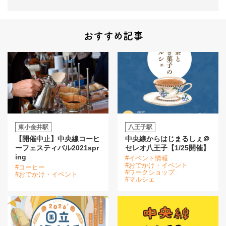
おすすめ記事
東小金井駅
八王子駅
【開催中止】中央線コーヒ
中央線からはじまるしぇ＠
ーフェスティバル2021spr
セレオ八王子【1/25開催】
ing
#イベント情報
#おでかけ・イベント
#コーヒー
#ワークショップ
#おでかけ・イベント
#マルシェ