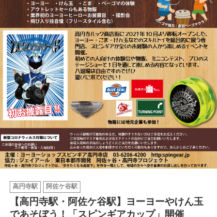
イベント情報
おしらせ
駅から
探す
高円寺駅
阿佐ケ谷駅
【高円寺駅・阿佐ケ谷駅】ヨーヨーやけん玉
であそぼう！「スピンギアカップ」開催