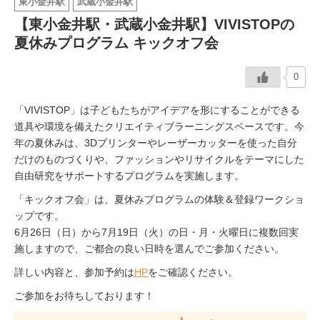
東小金井駅
武蔵小金井駅
【東小金井駅・武蔵小金井駅】VIVISTOPの
イベント情報
夏休みプログラム キックオフ会
おしらせ
0
駅から
探す
「VIVISTOP」は子どもたちがアイデアを形にすることができる
道具や環境を備えたクリエイティブラーニングスペースです。今
年の夏休みは、3Dプリンターやレーザーカッターを使った自分
だけのものづくりや、ファッションやリサイクルをテーマにした
自由研究をサポートするプログラムを実施します。
「キックオフ会」は、夏休みプログラムの体験＆登録ワークショ
ップです。
6月26日（日）から7月19日（火）の日・月・火曜日に複数回実
施しますので、ご都合の良い日時を選んでご参加ください。
詳しい内容と、参加予約は
HP
をご確認ください。
ご参加をお待ちしております！