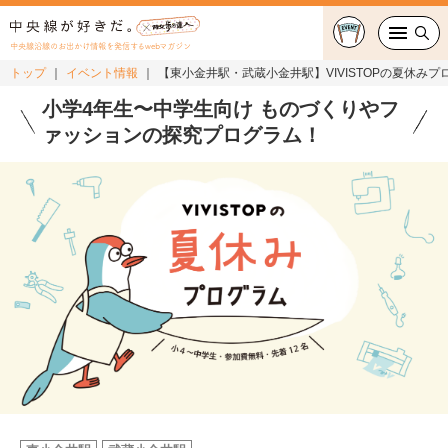
中央線沿線のお出かけ情報を発信するwebマガジン
トップ
イベント情報
【東小金井駅・武蔵小金井駅】VIVISTOPの夏休みプ
グルメ・カフェ
小学4年生〜中学生向け ものづくりやフ
ァッションの探究プログラム！
スイーツ・テイクアウト
おでかけ
ショッピング
中央線カルチャー
特集
連載
中央線フェス