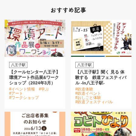
おすすめ記事
八王子駅
八王子駅
【クールセンター八王子】
【八王子駅】聞く 見る 体
環境アート作品展&ワーク
験する 鉄道フェスティバ
ショップ（2024年3月）
ル -In八王子駅-
#イベント情報
#学ぶ
#鉄道体験
#アート
#鉄道イベント
#ワークショップ
#おしごと体験
#鉄道フェスティバル