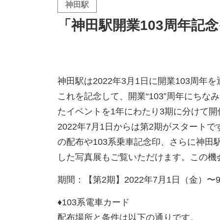
神田駅
「神田駅開業103周年記
神田駅は2022年3月1日に開業
103
周年を
これを記念して、開業“
103
”周年にちな
たイベントを
1
年にわたり
3
期に分けて開
2022年7
月
1
日からは第
2
期がスタートで
の配布や
103
系乗車記念印、さらに神田
した写真展もご覧いただけます。この機
期間：【第
2
期】
2022
年
7
月
1
日（金）〜
♦
︎103
系電車カード
配布場所と条件は以下の通りです。