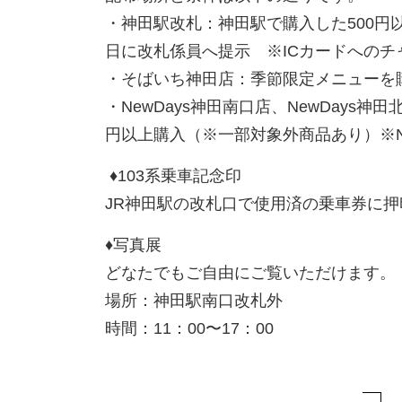
・神田駅改札：神田駅で購入した
500
円
日に改札係員へ提示 ※
IC
カードへのチ
・そばいち神田店：季節限定メニューを
・
NewDays
神田南口店、
NewDays
神田
円以上購入（※一部対象外商品あり）※
♦
︎103
系乗車記念印
JR
神田駅の改札口で使用済の乗車券に押
♦
写真展
どなたでもご自由にご覧いただけます。
場所：神田駅南口改札外
時間：
11
：
00
〜
17
：
00