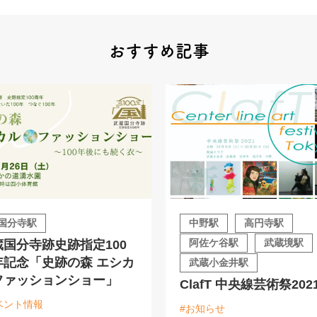
おすすめ記事
国分寺駅
中野駅
高円寺駅
阿佐ケ谷駅
武蔵境駅
蔵国分寺跡史跡指定100
年記念「史跡の森 エシカ
武蔵小金井駅
ファッションショー」
ClafT 中央線芸術祭202
ベント情報
#お知らせ