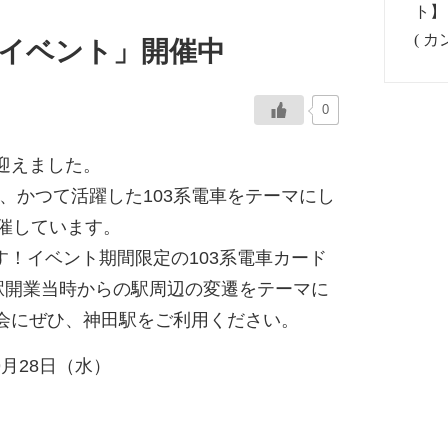
念イベント」開催中
0
迎えました。
み、かつて活躍した
103
系電車をテーマにし
催しています。
す！イベント期間限定の
103
系電車カード
駅開業当時からの駅周辺の変遷をテーマに
会にぜひ、神田駅をご利用ください。
9
月
28
日（水）