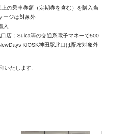
以上の乗車券類（定期券を含む）を購入当
ャージは対象外
購入
北口店：
Suica
等の交通系電子マネーで
500
NewDays KIOSK
神田駅北口は配布対象外
印いたします。