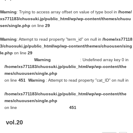
Warning
: Trying to access array offset on value of type bool in
/home/
イベント情報
xs771183/chuosuki.jp/public_html/wp/wp-content/themes/chuou
sen/single.php
on line
29
おしらせ
Warning
: Attempt to read property "term_id" on null in
/home/xs77118
駅から
探す
3/chuosuki.jp/public_html/wp/wp-content/themes/chuousen/sing
le.php
on line
29
Warning
: Undefined array key 0 in
/home/xs771183/chuosuki.jp/public_html/wp/wp-content/the
mes/chuousen/single.php
on line
451
Warning
: Attempt to read property "cat_ID" on null in
/home/xs771183/chuosuki.jp/public_html/wp/wp-content/the
mes/chuousen/single.php
on line
451
vol.20