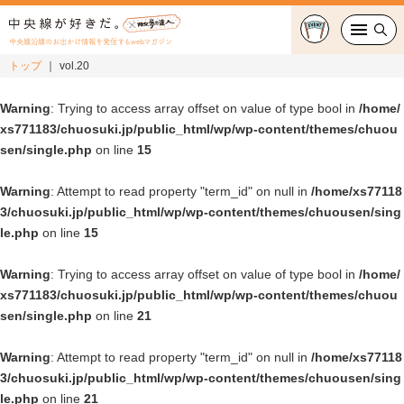
中央線沿線のお出かけ情報を発信するwebマガジン
トップ
vol.20
グルメ・カフェ
Warning
: Trying to access array offset on value of type bool in
/home/
xs771183/chuosuki.jp/public_html/wp/wp-content/themes/chuou
スイーツ・テイクアウト
sen/single.php
on line
15
おでかけ
Warning
: Attempt to read property "term_id" on null in
/home/xs77118
3/chuosuki.jp/public_html/wp/wp-content/themes/chuousen/sing
ショッピング
le.php
on line
15
中央線カルチャー
Warning
: Trying to access array offset on value of type bool in
/home/
xs771183/chuosuki.jp/public_html/wp/wp-content/themes/chuou
特集
sen/single.php
on line
21
Warning
連載
: Attempt to read property "term_id" on null in
/home/xs77118
3/chuosuki.jp/public_html/wp/wp-content/themes/chuousen/sing
le.php
on line
21
中央線フェス