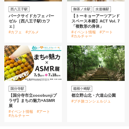
西八王子駅
御茶ノ水駅
水道橋駅
パークサイドカフェ バー
【トーキョーアーツアンド
ゼル［西八王子駅/カフ
スペース本郷】ACT Vol. 7
ェ］
「複数形の身体」
#カフェ
#グルメ
#イベント情報
#アート
#カルチャー
国分寺駅
箱根ケ崎駅
【国分寺市立cocobunjiプ
都立野山北・六道山公園
ラザ】まちの魅力×ASMR
#プチ旅コンシェルジュ
展
#イベント情報
#アート
#カルチャー