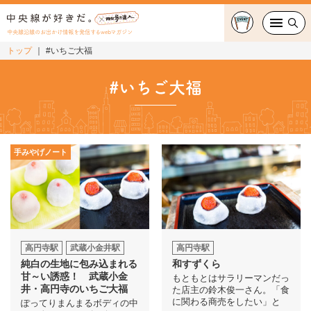
中央線沿線のお出かけ情報を発信するwebマガジン
トップ
#いちご大福
グルメ・カフェ
#いちご大福
スイーツ・テイクアウト
おでかけ
手みやげノート
ショッピング
中央線カルチャー
特集
高円寺駅
武蔵小金井駅
高円寺駅
純白の生地に包み込まれる
和すずくら
連載
甘～い誘惑！ 武蔵小金
もともとはサラリーマンだっ
井・高円寺のいちご大福
た店主の鈴木俊一さん。「食
に関わる商売をしたい」と
ぽってりまんまるボディの中
中央線フェス