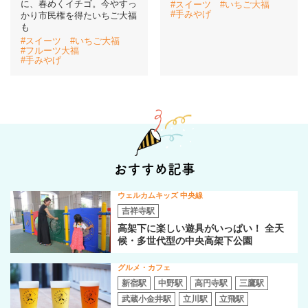
に、春めくイチゴ。今やすっ
#スイーツ
#いちご大福
#手みやげ
かり市民権を得たいちご大福
も
イベント情報
#スイーツ
#いちご大福
#フルーツ大福
#手みやげ
おしらせ
駅から
探す
おすすめ記事
ウェルカムキッズ 中央線
吉祥寺駅
高架下に楽しい遊具がいっぱい！ 全天
候・多世代型の中央高架下公園
グルメ・カフェ
新宿駅
中野駅
高円寺駅
三鷹駅
武蔵小金井駅
立川駅
立飛駅