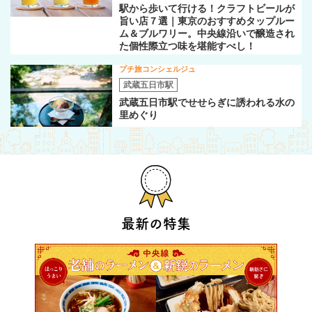
駅から歩いて行ける！クラフトビールが
旨い店７選｜東京のおすすめタップルー
ム＆ブルワリー。中央線沿いで醸造され
た個性際立つ味を堪能すべし！
プチ旅コンシェルジュ
武蔵五日市駅
武蔵五日市駅でせせらぎに誘われる水の
里めぐり
最新の特集