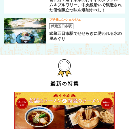
ム＆ブルワリー。中央線沿いで醸造され
た個性際立つ味を堪能すべし！
プチ旅コンシェルジュ
武蔵五日市駅
武蔵五日市駅でせせらぎに誘われる水の
里めぐり
最新の特集