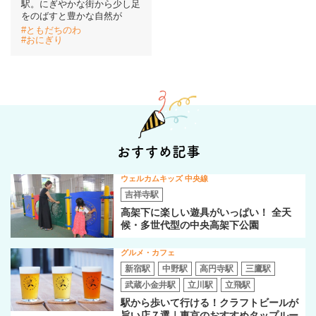
駅。にぎやかな街から少し足
をのばすと豊かな自然が
#ともだちのわ
イベント情報
#おにぎり
おしらせ
駅から
探す
おすすめ記事
ウェルカムキッズ 中央線
吉祥寺駅
高架下に楽しい遊具がいっぱい！ 全天
候・多世代型の中央高架下公園
グルメ・カフェ
新宿駅
中野駅
高円寺駅
三鷹駅
武蔵小金井駅
立川駅
立飛駅
駅から歩いて行ける！クラフトビールが
旨い店７選｜東京のおすすめタップルー