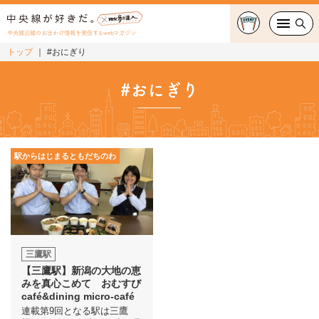
中央線沿線のお出かけ情報を発信するwebマガジン
トップ
#おにぎり
グルメ・カフェ
#おにぎり
スイーツ・テイクアウト
おでかけ
駅からはじまるともだちのわ
ショッピング
中央線カルチャー
特集
三鷹駅
【三鷹駅】新潟の大地の恵
連載
みを真心こめて おむすび
café&dining micro-café
連載第9回となる駅は三鷹
中央線フェス