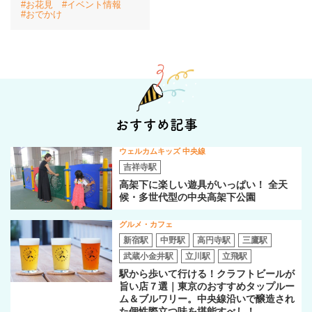
#お花見
#イベント情報
#おでかけ
イベント情報
おしらせ
駅から
探す
おすすめ記事
ウェルカムキッズ 中央線
吉祥寺駅
高架下に楽しい遊具がいっぱい！ 全天
候・多世代型の中央高架下公園
グルメ・カフェ
新宿駅
中野駅
高円寺駅
三鷹駅
武蔵小金井駅
立川駅
立飛駅
駅から歩いて行ける！クラフトビールが
旨い店７選｜東京のおすすめタップルー
ム＆ブルワリー。中央線沿いで醸造され
た個性際立つ味を堪能すべし！