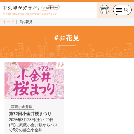
中央線沿線のお出かけ情報を発信するwebマガジン
トップ
#お花見
グルメ・カフェ
#お花見
スイーツ・テイクアウト
おでかけ
ショッピング
中央線カルチャー
特集
武蔵小金井駅
第72回小金井桜まつり
連載
2026年3月28日(土)・29日
(日)に武蔵小金井駅からバス
で5分の都立小金井
中央線フェス