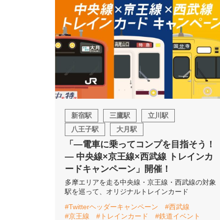
新宿駅
三鷹駅
立川駅
八王子駅
大月駅
「―電車に乗ってコンプを目指そう！
― 中央線×京王線×西武線 トレインカ
ードキャンペーン」開催！
多摩エリアを走る中央線・京王線・西武線の対象
駅を巡って、オリジナルトレインカード
#Twitterヘッダーキャンペーン
#西武線
#京王線
#トレインカード
#鉄道イベント