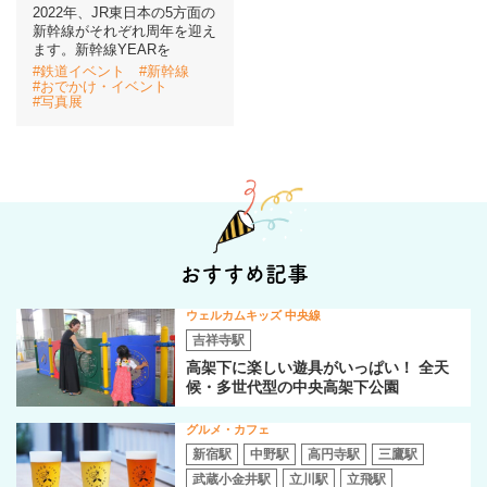
2022年、JR東日本の5方面の
新幹線がそれぞれ周年を迎え
イベント情報
ます。新幹線YEARを
#鉄道イベント
#新幹線
#おでかけ・イベント
#写真展
おしらせ
駅から
探す
おすすめ記事
ウェルカムキッズ 中央線
吉祥寺駅
高架下に楽しい遊具がいっぱい！ 全天
候・多世代型の中央高架下公園
グルメ・カフェ
新宿駅
中野駅
高円寺駅
三鷹駅
武蔵小金井駅
立川駅
立飛駅