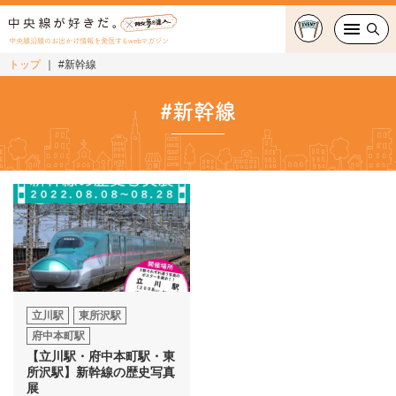
中央線沿線のお出かけ情報を発信するwebマガジン
トップ
#新幹線
グルメ・カフェ
#新幹線
スイーツ・テイクアウト
おでかけ
ショッピング
中央線カルチャー
特集
立川駅
東所沢駅
府中本町駅
連載
【立川駅・府中本町駅・東
所沢駅】新幹線の歴史写真
展
中央線フェス