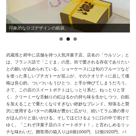
イベント情報
印象的なロゴデザインの紙袋。
おしらせ
駅から
探す
武蔵境と府中に店舗を持つ人気洋菓子店。店名の「ウルソン」と
は、フランス語で「こぐま」の意。街で愛される存在でありたい
との願いが込められている。ショーケースには旬のフルーツなど
を使った美しいプチガトーが並ぶが、そのクオリティに反して価
格は良心的。ついついもうひとつ、と手が伸びてしまうだろう。
さて、この店のスイートポテトはしっとり系だ。ねっとりと甘
く、クリーミーな舌触りの紅はるかの持ち味を生かしつつ、白餡
を加えることで重たくなりすぎない絶妙なブレンド。頬張ると贅
沢に使用するバターの風味が豊かに広がり、続いてラム酒の香り
がほんのりと追いかける。そしてほどけるように口の中で溶けて
ゆく。「これぞ洋菓子店のスイートポテト！」と言わしめるリッ
チな味わいだ。贈答用の箱入りは6個1000円、12個1920円。バ