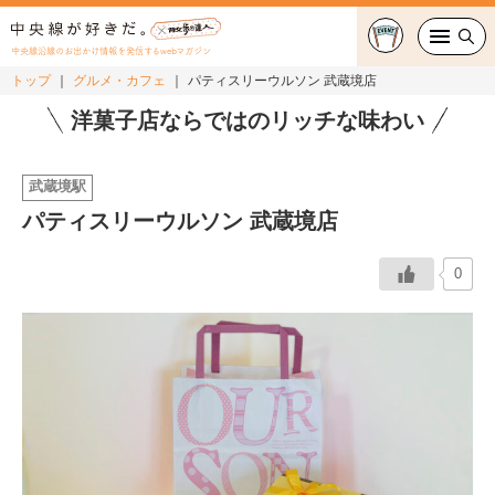
中央線沿線のお出かけ情報を発信するwebマガジン
トップ
グルメ・カフェ
パティスリーウルソン 武蔵境店
グルメ・カフェ
洋菓子店ならではのリッチな味わい
スイーツ・テイクアウト
武蔵境駅
パティスリーウルソン 武蔵境店
おでかけ
0
ショッピング
中央線カルチャー
特集
連載
中央線フェス