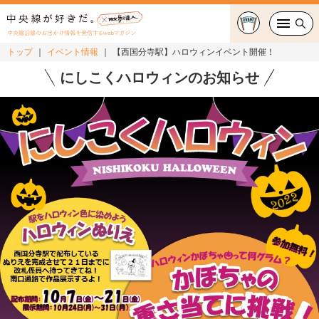
中央線沿線のお出かけ情報を発信するwebマガジン
トップ
イベント情報
【西国分寺駅】ハロウィンイベント開催！
グルメ・カフェ
にしこくハロウィンのお知らせ
スイーツ・テイクアウト
おでかけ
ショッピング
中央線カルチャー
特集
連載
中央線フェス