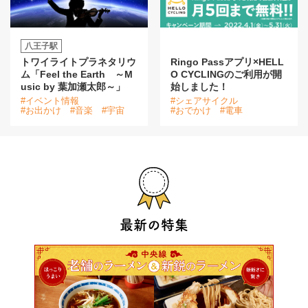
八王子駅
トワイライトプラネタリウ
Ringo Passアプリ×HELL
ム「Feel the Earth ～M
O CYCLINGのご利用が開
usic by 葉加瀬太郎～」
始しました！
#イベント情報
#シェアサイクル
#お出かけ
#音楽
#宇宙
#おでかけ
#電車
最新の特集