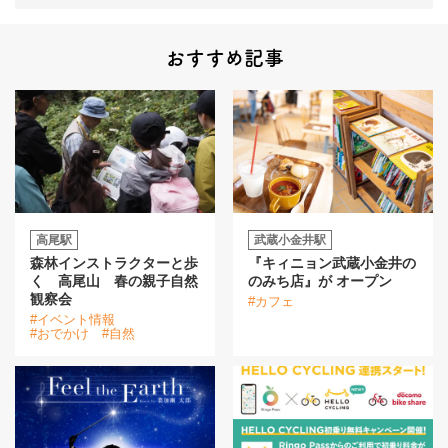
おすすめ記事
高尾駅
武蔵小金井駅
森林インストラクターと歩
『キィニョン武蔵小金井の
く 高尾山 春の親子自然
のみち店』が オープン
観察会
#カフェ
#イベント情報
#おでかけ
#自然