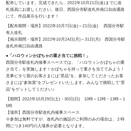
配布しています。完成できたら、2022年
10
月
21
日
(
金
)
までに改
札係員にお渡しください。後日、西国分寺駅改札外南口自由通路
にて、作品展示を行います！
【配布期間・場所】2022年
10
月
7
日
(
金
)
～
21
日
(
金
)
西国分寺駅
有人改札
【掲示期間・場所】2022年
10
月
24
日
(
月
)
～
31
日
(
月
)
西国分寺駅
改札外南口自由通路
●「ハロウィンかぼちゃの重さ当てに挑戦！」
西国分寺駅改札内催事スペースでは、「ハロウィンかぼちゃの重
さ当て」を実施します！かぼちゃを持って重さを当ててみよう！
見事ピタリ賞のお客さまには“景品”を、参加してくださったお客
さまには“参加賞”をプレゼントいたします。みんなで挑戦して“景
品”をゲットしてください♪
【期間】
2022
年
10
月
29
日
(
土
)
・
30
日
(
日
)
10
時～
12
時・
13
時～
1
5
時
【場所】西国分寺駅改札内催事スペース
※参加は無料ですが、改札内の施設のご利用のみの場合は、２時
間につき
140
円の入場券が必要となります。