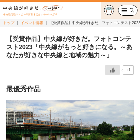
中央線沿線のお出かけ情報を発信するwebマガジン
トップ
イベント情報
【受賞作品】中央線が好きだ。フォトコンテスト20
グルメ・カフェ
【受賞作品】中央線が好きだ。フォトコンテ
スト2023「中央線がもっと好きになる。～あ
スイーツ・テイクアウト
なたが好きな中央線と地域の魅力～」
おでかけ
+1
ショッピング
最優秀作品
中央線カルチャー
特集
連載
中央線フェス