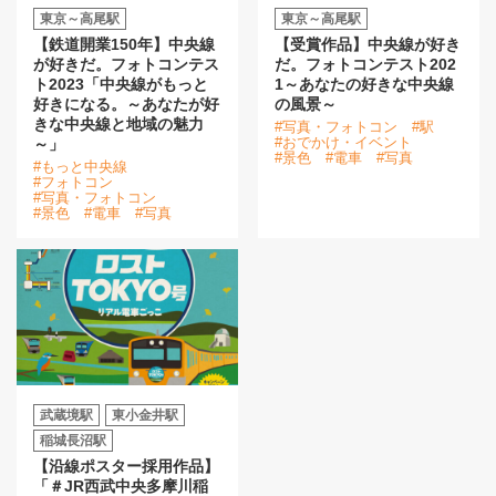
東京～高尾駅
東京～高尾駅
【鉄道開業150年】中央線
【受賞作品】中央線が好き
が好きだ。フォトコンテス
だ。フォトコンテスト202
ト2023「中央線がもっと
1～あなたの好きな中央線
好きになる。～あなたが好
の風景～
きな中央線と地域の魅力
#写真・フォトコン
#駅
#おでかけ・イベント
～」
#景色
#電車
#写真
#もっと中央線
#フォトコン
#写真・フォトコン
#景色
#電車
#写真
武蔵境駅
東小金井駅
稲城長沼駅
【沿線ポスター採用作品】
「＃JR西武中央多摩川稲