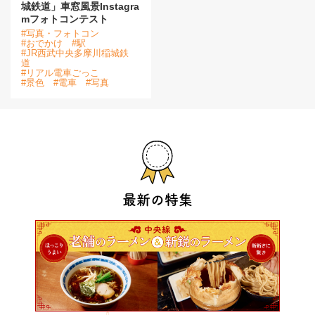
城鉄道」車窓風景Instagra
mフォトコンテスト
#写真・フォトコン
#おでかけ
#駅
#JR西武中央多摩川稲城鉄
道
#リアル電車ごっこ
#景色
#電車
#写真
最新の特集