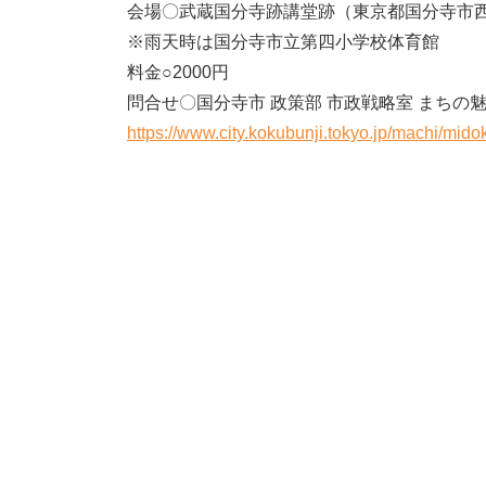
会場〇武蔵国分寺跡講堂跡（東京都国分寺市西元
※雨天時は国分寺市立第四小学校体育館
料金○2000円
問合せ〇国分寺市 政策部 市政戦略室 まちの魅力企画
https://www.city.kokubunji.tokyo.jp/machi/mid