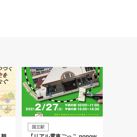
国立駅
 観
『リアル電車ごっこ nonow