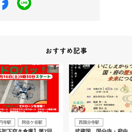
おすすめ記事
円寺駅
阿佐ケ谷駅
西国分寺駅
高架下空き倉庫】第7回
武蔵国 国分寺・府中