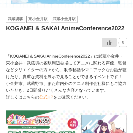
イベント情報
武蔵境駅
東小金井駅
武蔵小金井駅
KOGANEI & SAKAI AnimeConference2022
おしらせ
0
駅から
探す
「KOGANEI & SAKAI AnimeConference2022」は武蔵小金井・
東小金井・武蔵境の各駅周辺会場にてアニメに関わる声優、監督
などクリエイターの方々から、制作秘話やマニアックなお話が聴
けたり、貴重な資料を展示で見ることができるイベントです！
小金井市、武蔵野市、また市内外のアニメ制作会社様にもご協力
いただき、2日間盛りだくさんな内容となっています。
詳しくはこちらの
公式HP
をご確認ください。