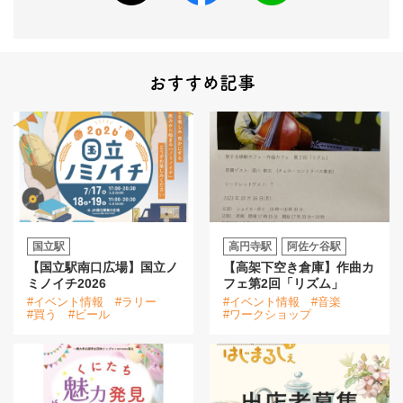
おすすめ記事
国立駅
高円寺駅
阿佐ケ谷駅
【国立駅南口広場】国立ノ
【高架下空き倉庫】作曲カ
ミノイチ2026
フェ第2回「リズム」
#イベント情報
#ラリー
#イベント情報
#音楽
#買う
#ビール
#ワークショップ