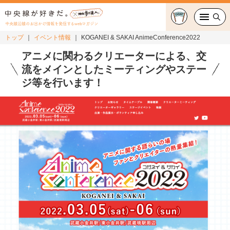
中央線沿線のお出かけ情報を発信するwebマガジン
トップ
イベント情報
KOGANEI & SAKAI AnimeConference2022
グルメ・カフェ
アニメに関わるクリエーターによる、交
流をメインとしたミーティングやステー
スイーツ・テイクアウト
ジ等を行います！
おでかけ
ショッピング
中央線カルチャー
特集
連載
中央線フェス