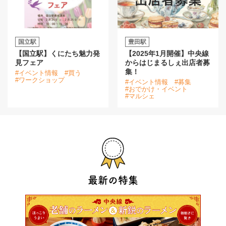
国立駅
豊田駅
【国立駅】くにたち魅力発
【2025年1月開催】中央線
見フェア
からはじまるしぇ出店者募
集！
#イベント情報
#買う
#ワークショップ
#イベント情報
#募集
#おでかけ・イベント
#マルシェ
最新の特集