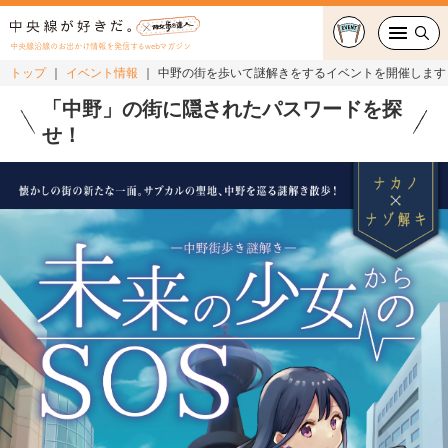
中央線沿線のお出かけ情報を発信するwebマガジン
トップ
イベント情報
中野の街を歩いて謎解きをするイベントを開催します
グルメ・カフェ
「中野」の街に隠されたパスワードを探
せ！
スイーツ・テイクアウト
おでかけ
ショッピング
中央線カルチャー
特集
連載
中央線フェス