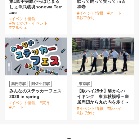
第1回中央線からはじまる
歌って踊って笑って in吉
しぇ＠武蔵境nonowa Terr
祥寺
ace
#イベント情報
#アート
#おでかけ
#イベント情報
#おでかけ・イベント
#マルシェ
高円寺駅
阿佐ケ谷駅
東京駅
みんなのステッカーフェス
【駅ハイ25th】駅からハ
2026 in spring
イキング 東京秋模様～皇
居周辺から丸の内を歩く～
#イベント情報
#買う
#アート
#イベント情報
#駅ハイ
#おでかけ