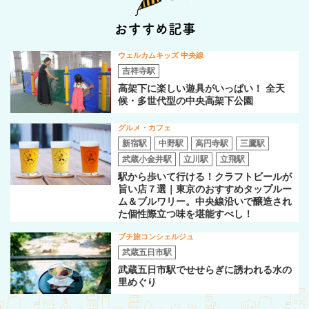
おすすめ記事
ウェルカムキッズ 中央線
吉祥寺駅
高架下に楽しい遊具がいっぱい！ 全天
候・多世代型の中央高架下公園
グルメ・カフェ
新宿駅
中野駅
高円寺駅
三鷹駅
武蔵小金井駅
立川駅
立飛駅
駅から歩いて行ける！クラフトビールが
旨い店７選｜東京のおすすめタップルー
ム＆ブルワリー。中央線沿いで醸造され
た個性際立つ味を堪能すべし！
プチ旅コンシェルジュ
武蔵五日市駅
武蔵五日市駅でせせらぎに誘われる水の
里めぐり