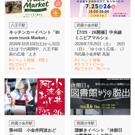
八王子駅
武蔵小金井駅
キッチンカーイベント「Bl
【7/25・26開催】中央線
oom truck Market」
ミニビアマルシェ
2026年10月10日(土)から31日
2026年7月25日（土）・26日
(土)までの期間中、八王子駅
（日）「ゆうゆう広場」（J
前の広場「えき
R武蔵小金井駅 高架
#イベント情報
#買う
#イベント情報
#おでかけ
#クラフトビール
#キッチンカー
#おでかけ
#ビール
武蔵小金井駅
西国分寺駅
第48回 小金井阿波おど
謎解きイベント 「休館日