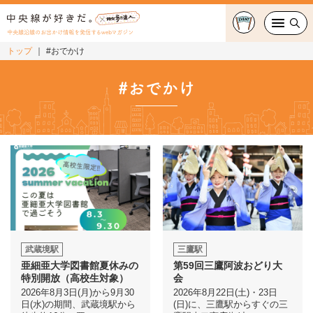
中央線沿線のお出かけ情報を発信するwebマガジン
トップ
#おでかけ
グルメ・カフェ
#おでかけ
スイーツ・テイクアウト
おでかけ
ショッピング
中央線カルチャー
特集
武蔵境駅
三鷹駅
亜細亜大学図書館夏休みの
第59回三鷹阿波おどり大
連載
特別開放（高校生対象）
会
2026年8月3日(月)から9月30
2026年8月22日(土)・23日
日(水)の期間、武蔵境駅から
(日)に、三鷹駅からすぐの三
中央線フェス