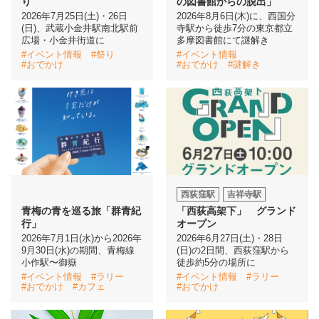
り
の図書館からの脱出」
2026年7月25日(土)・26日
2026年8月6日(木)に、西国分
(日)、武蔵小金井駅南北駅前
寺駅から徒歩7分の東京都立
広場・小金井街道に
多摩図書館にて謎解き
#イベント情報
#祭り
#イベント情報
#おでかけ
#おでかけ
#謎解き
西荻窪駅
吉祥寺駅
青梅の青を巡る旅「群青紀
「西荻高架下」 グランド
行」
オープン
2026年7月1日(水)から2026年
2026年6月27日(土)・28日
9月30日(水)の期間、青梅線
(日)の2日間、西荻窪駅から
小作駅〜御嶽
徒歩約5分の場所に
#イベント情報
#ラリー
#イベント情報
#ラリー
#おでかけ
#カフェ
#おでかけ